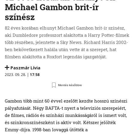
Michael Gambon brit-ír
színész
82 éves korában elhunyt Michael Gambon brit-ír színész,
aki Dumbledore professzort alakította a Harry Potter-filmek
több részében, jelentette a Sky News. Richard Harris 2002-
ben bekövetkezett halála után vette át a szerepet, hat
filmben alakította a Roxfort legendás igazgatóját.
Paszmár Lívia
2023. 09. 28. |
17:58
Mentés későbbre
Gambon több mint 60 évvel ezelőtt kezdte hosszú színészi
pályafutását. Négy BAFTA-t nyert a televíziós szerepeiért,
de filmes, rádiós és színházi munkásságáról is ismert volt,
és szinkronszínészként is aktív volt. Kétszer jelölték
Emmy-díjra. 1998-ban lovaggá ütötték a