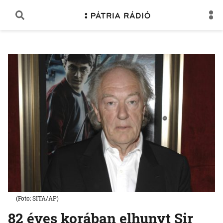
(Foto: SITA/AP)
82 éves korában elhunyt Sir