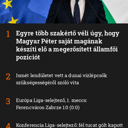
Egyre több szakértő véli úgy, hogy
Magyar Péter saját magának
készíti elő a megerősített államfői
pozíciót
Ismét lendületet vett a dunai vízlépcsők
szükségességéről szóló vita
Európa Liga-selejtező, 1. meccs:
Ferencváros‑Zabrze 1:0 (0:0)
Konferencia Liga-selejtező: fél tucat gólt kapott