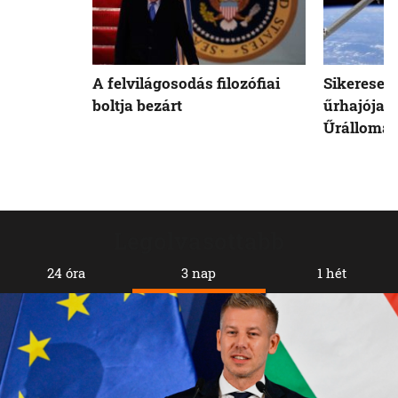
A felvilágosodás filozófiai
Sikeresen
boltja bezárt
űrhajója 
Űrállomá
Legolvasottabb
24 óra
3 nap
1 hét