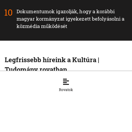
Dokumentumok igazolják, hogy a korábbi
magyar kormányzat igyekezett befolyásolni a
közmédia működését
Legfrissebb híreink a Kultúra |
Tudomány rovatban
KULTÚRA | TUDOMÁNY
Újabb hőhullám közeleg: mennyire lesz
Rovatok
drasztikus a nyár második nagy forró
időszaka?
28. 7. 2026, 13:20:45
KULTÚRA | TUDOMÁNY
Futball és politika: Mussolinitől