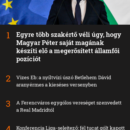
Egyre több szakértő véli úgy, hogy
Magyar Péter saját magának
készíti elő a megerősített államfői
pozíciót
Vizes Eb: a nyíltvízi úszó Betlehem Dávid
aranyérmes a kieséses versenyben
A Ferencváros egygólos vereséget szenvedett
a Real Madridtól
Konferencia Liga-selejtező: fél tucat gólt kapott