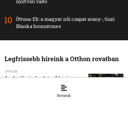
nyíltvízi váltó
Öttusa-Eb: a magyar női csapat arany-, Guzi
Blanka bronzérmes
Legfrissebb híreink a Otthon rovatban
OTTHON
A szlovák cégeknek továbbra is
hiányoznak a képzett munkavállalók
8. 8. 2026, 15:39:35
Rovatok
OTTHON
Šimečka beismeri a hibát a Korčok-
ügyben, de tagadja az
összehasonlíthatóságot a Smerrel
8. 8. 2026, 15:01:07