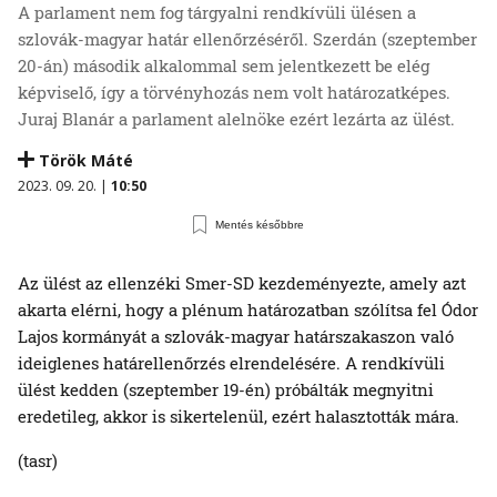
A parlament nem fog tárgyalni rendkívüli ülésen a
szlovák-magyar határ ellenőrzéséről. Szerdán (szeptember
20-án) második alkalommal sem jelentkezett be elég
képviselő, így a törvényhozás nem volt határozatképes.
Juraj Blanár a parlament alelnöke ezért lezárta az ülést.
Török Máté
2023. 09. 20. |
10:50
Mentés későbbre
Az ülést az ellenzéki Smer-SD kezdeményezte, amely azt
akarta elérni, hogy a plénum határozatban szólítsa fel Ódor
Lajos kormányát a szlovák-magyar határszakaszon való
ideiglenes határellenőrzés elrendelésére. A rendkívüli
ülést kedden (szeptember 19-én) próbálták megnyitni
eredetileg, akkor is sikertelenül, ezért halasztották mára.
(tasr)