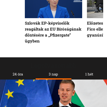
Szlovák EP-képviselők
Előzetesb
reagáltak az EU Bíróságának
Fico ellen
döntésére a „Pfizergate”
gyanúsíto
ügyben
Legolvasottabb
24 óra
3 nap
1 hét