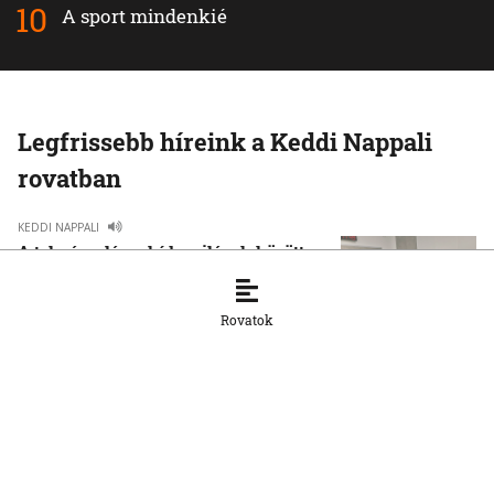
A sport mindenkié
Legfrissebb híreink a Keddi Nappali
rovatban
KEDDI NAPPALI
A tolmácsolás – híd a világok között
22. 8. 2025, 8:00:00
Rovatok
KEDDI NAPPALI
A Kikelet citerazenekar a Nappaliban
muzsikált
8. 5. 2025, 13:01:10
KEDDI NAPPALI
A konduktív pedagógia – Több mint