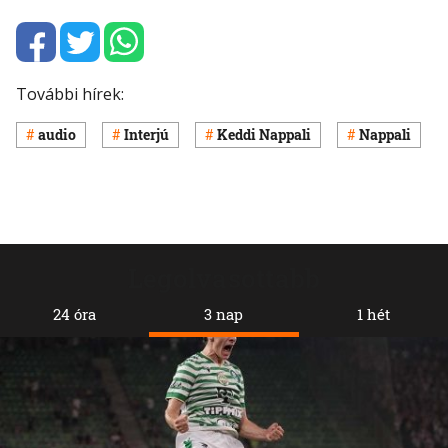
További hírek:
audio
Interjú
Keddi Nappali
Nappali
Legolvasottabb
24 óra
3 nap
1 hét