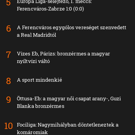
Európa Liga-selejtező, 1. meccs:
Ferencváros‑Zabrze 1:0 (0:0)
A Ferencváros egygólos vereséget szenvedett
a Real Madridtól
Vizes Eb, Párizs: bronzérmes a magyar
nyíltvízi váltó
A sport mindenkié
Öttusa-Eb: a magyar női csapat arany-, Guzi
Blanka bronzérmes
Fociliga: Nagymihályban döntetleneztek a
komáromiak