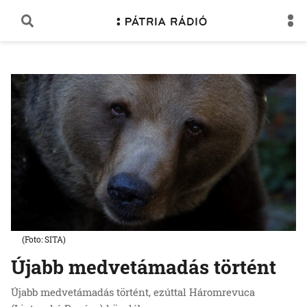
(Foto: SITA)
Újabb medvetámadás történt
Újabb medvetámadás történt, ezúttal Háromrevuca