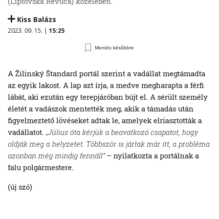
(Liptovská Revúca) közelében.
Kiss Balázs
2023. 09. 15. |
15:25
Mentés későbbre
A Žilinský Štandard portál szerint a vadállat megtámadta
az egyik lakost. A lap azt írja, a medve megharapta a férfi
lábát, aki ezután egy terepjáróban bújt el. A sérült személy
életét a vadászok mentették meg, akik a támadás után
figyelmeztető lövéseket adtak le, amelyek elriasztották a
vadállatot.
„Július óta kérjük a beavatkozó csapatot, hogy
oldják meg a helyzetet. Többször is jártak már itt, a probléma
azonban még mindig fennáll”
– nyilatkozta a portálnak a
falu polgármestere.
(új szó)