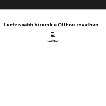
Legfrissebb híreink a Otthon rovatban
OTTHON
A szlovák cégeknek továbbra is
Rovatok
hiányoznak a képzett munkavállalók
8. 8. 2026, 15:39:35
OTTHON
Šimečka beismeri a hibát a Korčok-
ügyben, de tagadja az
összehasonlíthatóságot a Smerrel
8. 8. 2026, 15:01:07
OTTHON
Nem fog összefogni az SNS senkivel
8. 8. 2026, 13:11:21