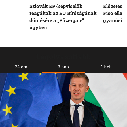
Szlovák EP-képviselők
Előzetesb
reagáltak az EU Bíróságának
Fico ellen
döntésére a „Pfizergate”
gyanúsíto
ügyben
Legolvasottabb
24 óra
3 nap
1 hét