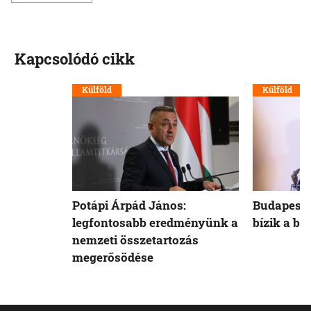
Kapcsolódó cikk
Külföld
Külföld
Potápi Árpád János:
Budapest 
legfontosabb eredményünk a
bízik a b
nemzeti összetartozás
megerősödése