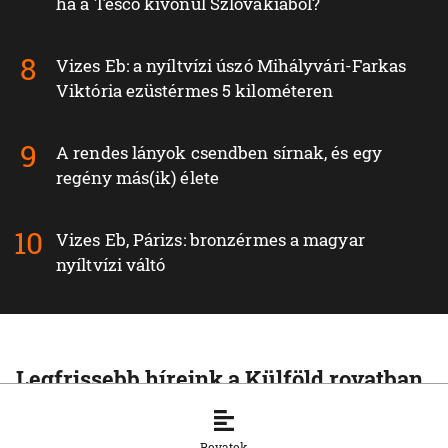
ha a Tesco kivonul Szlovákiából?
Vizes Eb: a nyíltvízi úszó Mihályvári-Farkas
Viktória ezüstérmes 5 kilométeren
A rendes lányok csendben sírnak, és egy
regény más(ik) élete
Vizes Eb, Párizs: bronzérmes a magyar
nyíltvízi váltó
Legfrissebb híreink a Külföld rovatban
KÜLFÖLD
Baka Andrást, a Legfelsőbb Bíróság
Rovatok