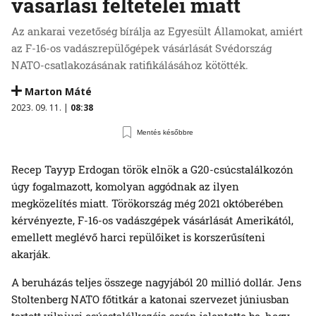
vásárlási feltételei miatt
Az ankarai vezetőség bírálja az Egyesült Államokat, amiért
az F-16-os vadászrepülőgépek vásárlását Svédország
NATO-csatlakozásának ratifikálásához kötötték.
Marton Máté
2023. 09. 11. |
08:38
Mentés későbbre
Recep Tayyp Erdogan török elnök a G20-csúcstalálkozón
úgy fogalmazott, komolyan aggódnak az ilyen
megközelítés miatt. Törökország még 2021 októberében
kérvényezte, F-16-os vadászgépek vásárlását Amerikától,
emellett meglévő harci repülőiket is korszerűsíteni
akarják.
A beruházás teljes összege nagyjából 20 millió dollár. Jens
Stoltenberg NATO főtitkár a katonai szervezet júniusban
tartott vilniusi csúcstalálkozója során jelentette be, hogy