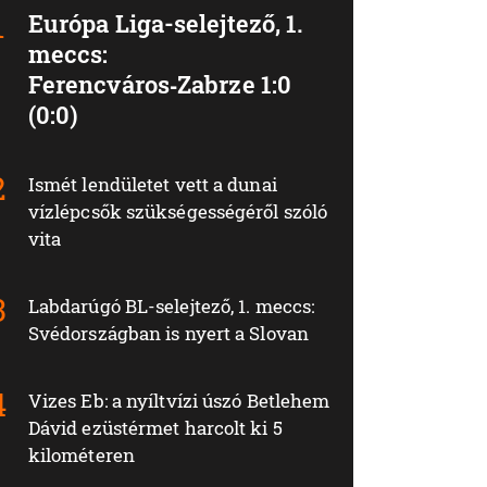
Európa Liga-selejtező, 1.
meccs:
Ferencváros‑Zabrze 1:0
(0:0)
Ismét lendületet vett a dunai
vízlépcsők szükségességéről szóló
vita
Labdarúgó BL-selejtező, 1. meccs:
Svédországban is nyert a Slovan
Vizes Eb: a nyíltvízi úszó Betlehem
Dávid ezüstérmet harcolt ki 5
kilométeren