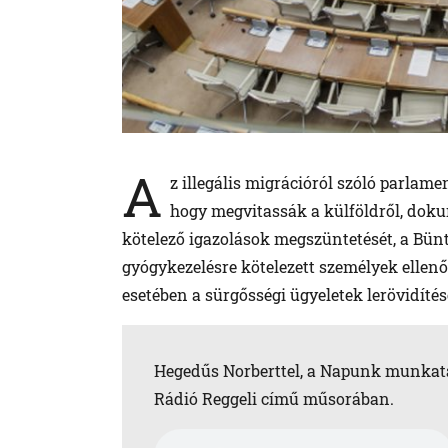
A
z illegális migrációról szóló parlame
hogy megvitassák a külföldről, do
kötelező igazolások megszüntetését, a Bü
gyógykezelésre kötelezett személyek ellenő
esetében a sürgősségi ügyeletek lerövidíté
Hegedűs Norberttel, a Napunk munkatá
Rádió Reggeli című műsorában.