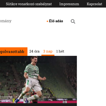
Sütikre vonatkozó szabályzat
Impresszum
Kapcsolat
domány
Élő adás
24 óra
3 nap
1 hét
egolvasottabb