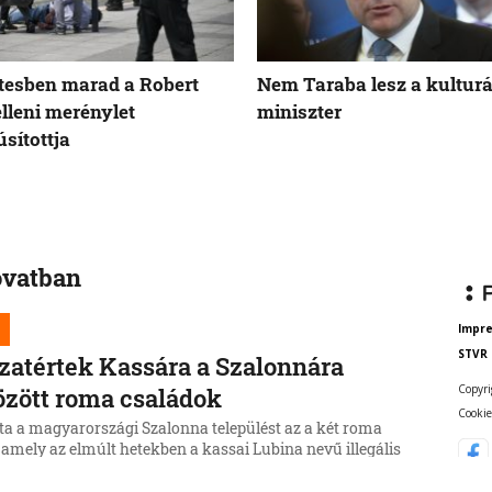
tesben marad a Robert
Nem Taraba lesz a kulturá
elleni merénylet
miniszter
sítottja
ovatban
Impr
STVR
zatértek Kassára a Szalonnára
Copyri
özött roma családok
Cookie
ta a magyarországi Szalonna települést az a két roma
 amely az elmúlt hetekben a kassai Lubina nevű illegális
ől költözött a Borsod-Abaúj-Zemplén vármegyei
be.