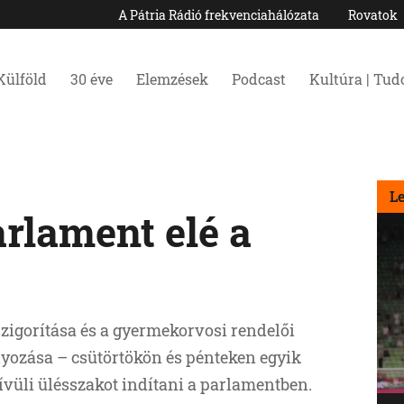
A Pátria Rádió frekvenciahálózata
Rovatok
Külföld
30 éve
Elemzések
Podcast
Kultúra | Tu
L
rlament elé a
zigorítása és a gyermekorvosi rendelői
yozása – csütörtökön és pénteken egyik
vüli ülésszakot indítani a parlamentben.