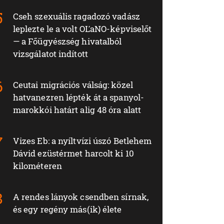
Cseh szexuális ragadozó vadász
leplezte le a volt OĽaNO-képviselőt
— a Főügyészség hivatalból
vizsgálatot indított
Ceutai migrációs válság: közel
hatvanezren lépték át a spanyol-
marokkói határt alig 48 óra alatt
Vizes Eb: a nyíltvízi úszó Betlehem
Dávid ezüstérmet harcolt ki 10
kilométeren
A rendes lányok csendben sírnak,
és egy regény más(ik) élete