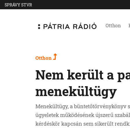
SPRÁVY STVR
Otthon
Otthon
Nem került a pa
menekültügy
Menekültügy, a büntetőtörvénykönyv s
ügyeletek működésének újszerű szabál
kérdéskör kapcsán sem sikerült rendkí