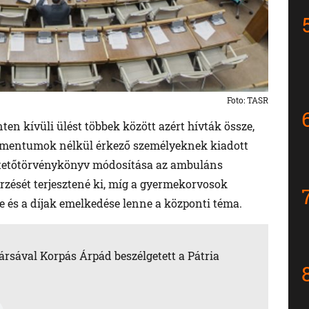
Foto: TASR
nten kívüli ülést többek között azért hívták össze,
kumentumok nélkül érkező személyeknek kiadott
ntetőtörvénykönyv módosítása az ambuláns
rzését terjesztené ki, míg a gyermekorvosok
se és a díjak emelkedése lenne a központi téma.
rsával Korpás Árpád beszélgetett a Pátria