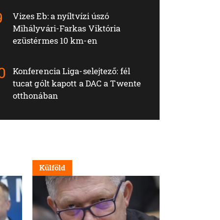
Vizes Eb: a nyíltvízi úszó
Mihályvári-Farkas Viktória
ezüstérmes 10 km-en
Konferencia Liga-selejtező: fél
tucat gólt kapott a DAC a Twente
otthonában
Külföld
Nappali