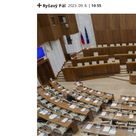
Ryšavý Pál
2023. 09. 8. |
10:55