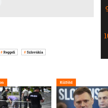
Reggeli
Szlovákia
on
Külföld