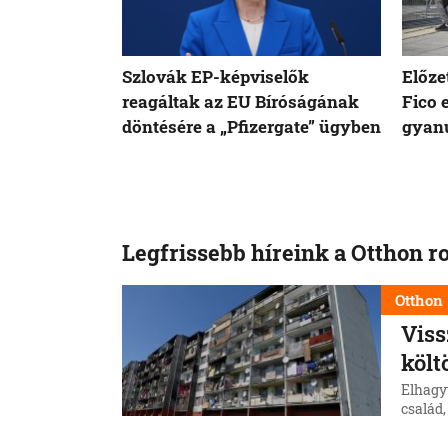
Szlovák EP-képviselők
Előze
reagáltak az EU Bíróságának
Fico 
döntésére a „Pfizergate” ügyben
gyanú
Legfrissebb híreink a Otthon r
Otthon
Viss
költ
Elhagy
család,
telepr
község