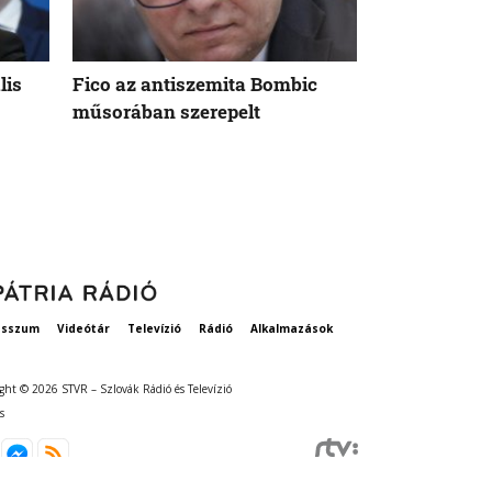
lis
Fico az antiszemita Bombic
Meddig tart 
műsorában szerepelt
rögzített ta
szavatosság
esszum
Videótár
Televízió
Rádió
Alkalmazások
ght © 2026 STVR – Szlovák Rádió és Televízió
s