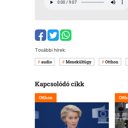
További hírek:
audio
Menekültügy
Otthon
Kapcsolódó cikk
Otthon
Otth