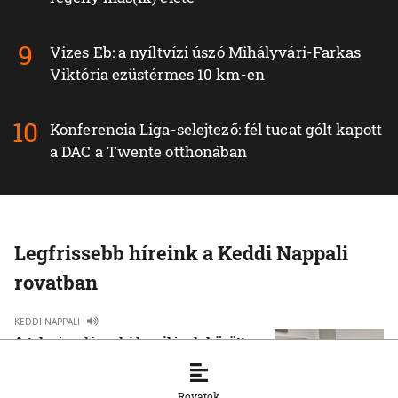
Vizes Eb: a nyíltvízi úszó Mihályvári-Farkas
Viktória ezüstérmes 10 km-en
Konferencia Liga-selejtező: fél tucat gólt kapott
a DAC a Twente otthonában
Legfrissebb híreink a Keddi Nappali
rovatban
KEDDI NAPPALI
A tolmácsolás – híd a világok között
22. 8. 2025, 8:00:00
Rovatok