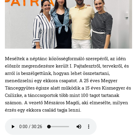
Meséltek a néptánc közösségformáló szerepéről, az idén
először megrendezésre került I. Pajtafesztről, tervekről, és
arról is beszélgettünk, hogyan lehet összetartani,
menedzselni egy ekkora csapatot. A 25 éves Megyer
Tánceggyütes égisze alatt működik a 15 éves Kismegyer és
Csilizke, a tánccsoportok több mint 100 tagot tartanak
számon. A vezető Mészáros Magdi, aki elmesélte, milyen
érzés egy ekkora család tagja lenni.