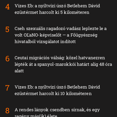
Vizes Eb: a nyíltvízi úszó Betlehem Dávid
ezüstérmet harcolt ki 5 kilométeren
Cseh szexuális ragadozó vadász leplezte le a
volt OĽaNO-képviselőt — a Főügyészség
hivatalból vizsgálatot indított
Ceutai migrációs válság: közel hatvanezren
lépték át a spanyol-marokkói határt alig 48 óra
alatt
Vizes Eb: a nyíltvízi úszó Betlehem Dávid
ezüstérmet harcolt ki 10 kilométeren
A rendes lányok csendben sírnak, és egy
regény más(ik) élete