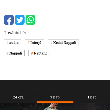
További hírek:
audio
Interjú
Keddi Nappali
Nappali
Néptánc
Legolvasottabb
24 óra
3 nap
1 hét