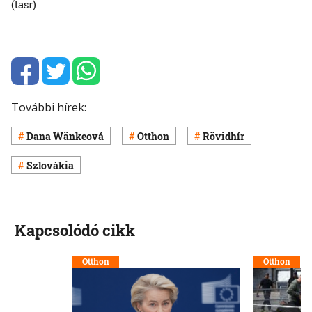
(tasr)
További hírek:
Dana Wänkeová
Otthon
Rövidhír
Szlovákia
Kapcsolódó cikk
Otthon
Otthon