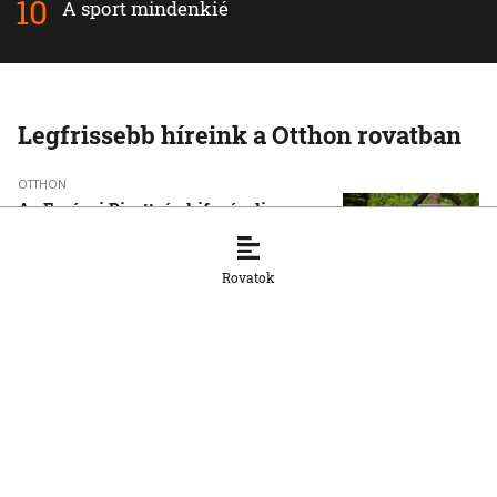
A sport mindenkié
Legfrissebb híreink a Otthon rovatban
OTTHON
Az Európai Bizottság kifogásolja a
nemzeti parkok új zonációját
7. 8. 2026, 13:12:06
Rovatok
OTTHON
Az SaS szerint a kormány megnehezíti
a cégalapítást
7. 8. 2026, 13:07:03
OTTHON
A belügyminisztérium az NBÚ-t kéri fel
a tesztradarok vizsgálatára