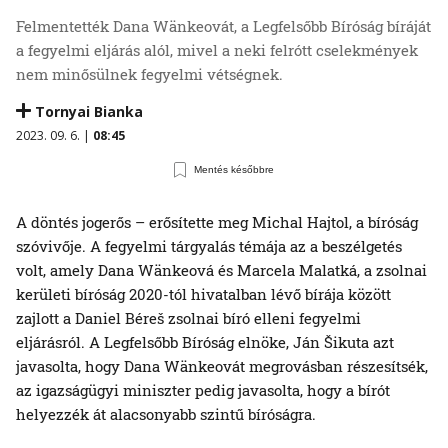
Felmentették Dana Wänkeovát, a Legfelsőbb Bíróság bíráját
a fegyelmi eljárás alól, mivel a neki felrótt cselekmények
nem minősülnek fegyelmi vétségnek.
Tornyai Bianka
2023. 09. 6. |
08:45
Mentés későbbre
A döntés jogerős – erősítette meg Michal Hajtol, a bíróság
szóvivője. A fegyelmi tárgyalás témája az a beszélgetés
volt, amely Dana Wänkeová és Marcela Malatká, a zsolnai
kerületi bíróság 2020-tól hivatalban lévő bírája között
zajlott a Daniel Béreš zsolnai bíró elleni fegyelmi
eljárásról. A Legfelsőbb Bíróság elnöke, Ján Šikuta azt
javasolta, hogy Dana Wänkeovát megrovásban részesítsék,
az igazságügyi miniszter pedig javasolta, hogy a bírót
helyezzék át alacsonyabb szintű bíróságra.