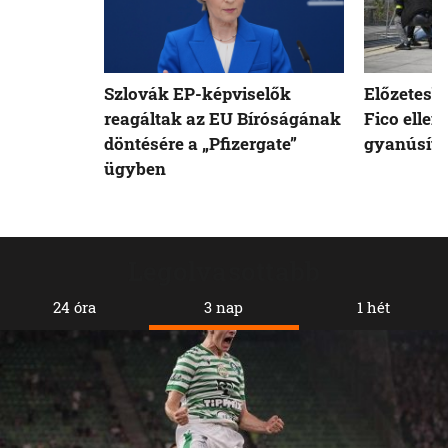
Szlovák EP-képviselők
Előzetesb
reagáltak az EU Bíróságának
Fico ellen
döntésére a „Pfizergate”
gyanúsíto
ügyben
Legolvasottabb
24 óra
3 nap
1 hét