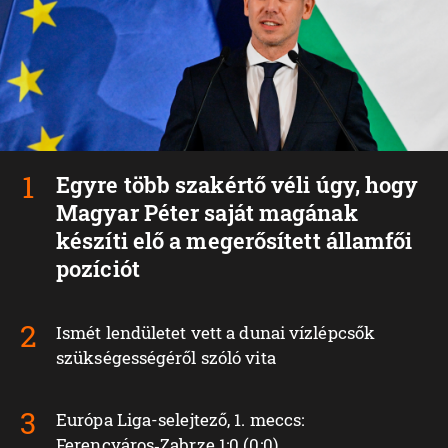
Egyre több szakértő véli úgy, hogy
Magyar Péter saját magának
készíti elő a megerősített államfői
pozíciót
Ismét lendületet vett a dunai vízlépcsők
szükségességéről szóló vita
Európa Liga-selejtező, 1. meccs:
Ferencváros‑Zabrze 1:0 (0:0)