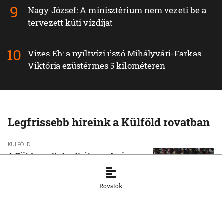
Nagy József: A minisztérium nem vezeti be a
tervezett kúti vízdíjat
Vizes Eb: a nyíltvízi úszó Mihályvári-Farkas
Viktória ezüstérmes 5 kilométeren
Legfrissebb híreink a Külföld rovatban
KÜLFÖLD
A Rijád vezette koalíció nem fogja
tétlenül nézni a jemeni húszi
támadásokat
Rovatok
7. 8. 2026, 16:54:15
KÜLFÖLD
Vége a rendkívüli