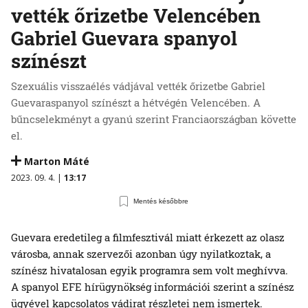
vették őrizetbe Velencében
Gabriel Guevara spanyol
színészt
Szexuális visszaélés vádjával vették őrizetbe Gabriel
Guevaraspanyol színészt a hétvégén Velencében. A
bűncselekményt a gyanú szerint Franciaországban követte
el.
Marton Máté
2023. 09. 4. |
13:17
Mentés későbbre
Guevara eredetileg a filmfesztivál miatt érkezett az olasz
városba, annak szervezői azonban úgy nyilatkoztak, a
színész hivatalosan egyik programra sem volt meghívva.
A spanyol EFE hírügynökség információi szerint a színész
ügyével kapcsolatos vádirat részletei nem ismertek.