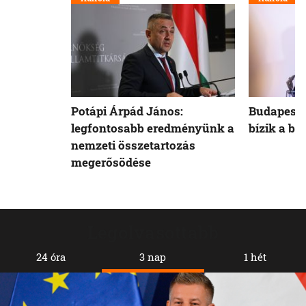
Potápi Árpád János:
Budapest 
legfontosabb eredményünk a
bízik a b
nemzeti összetartozás
megerősödése
Legolvasottabb
24 óra
3 nap
1 hét