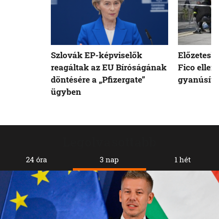
Szlovák EP-képviselők
Előzetesb
reagáltak az EU Bíróságának
Fico ellen
döntésére a „Pfizergate”
gyanúsíto
ügyben
Legolvasottabb
24 óra
3 nap
1 hét