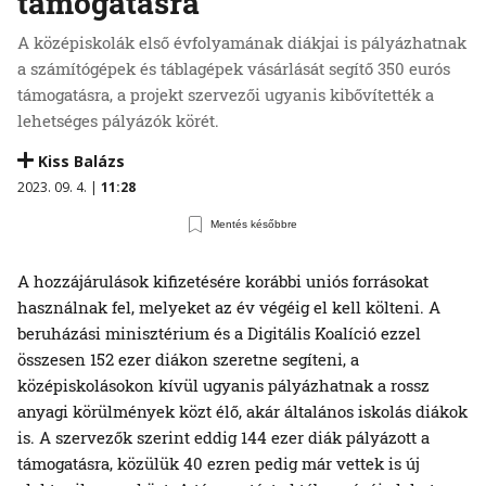
támogatásra
A középiskolák első évfolyamának diákjai is pályázhatnak
a számítógépek és táblagépek vásárlását segítő 350 eurós
támogatásra, a projekt szervezői ugyanis kibővítették a
lehetséges pályázók körét.
Kiss Balázs
2023. 09. 4. |
11:28
Mentés későbbre
A hozzájárulások kifizetésére korábbi uniós forrásokat
használnak fel, melyeket az év végéig el kell költeni. A
beruházási minisztérium és a Digitális Koalíció ezzel
összesen 152 ezer diákon szeretne segíteni, a
középiskolásokon kívül ugyanis pályázhatnak a rossz
anyagi körülmények közt élő, akár általános iskolás diákok
is. A szervezők szerint eddig 144 ezer diák pályázott a
támogatásra, közülük 40 ezren pedig már vettek is új