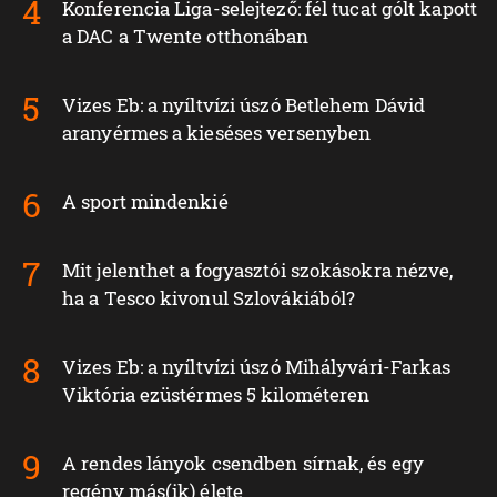
Konferencia Liga-selejtező: fél tucat gólt kapott
a DAC a Twente otthonában
Vizes Eb: a nyíltvízi úszó Betlehem Dávid
aranyérmes a kieséses versenyben
A sport mindenkié
Mit jelenthet a fogyasztói szokásokra nézve,
ha a Tesco kivonul Szlovákiából?
Vizes Eb: a nyíltvízi úszó Mihályvári-Farkas
Viktória ezüstérmes 5 kilométeren
A rendes lányok csendben sírnak, és egy
regény más(ik) élete