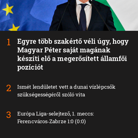
Egyre több szakértő véli úgy, hogy
Magyar Péter saját magának
készíti elő a megerősített államfői
pozíciót
Ismét lendületet vett a dunai vízlépcsők
szükségességéről szóló vita
Európa Liga-selejtező, 1. meccs:
Ferencváros‑Zabrze 1:0 (0:0)