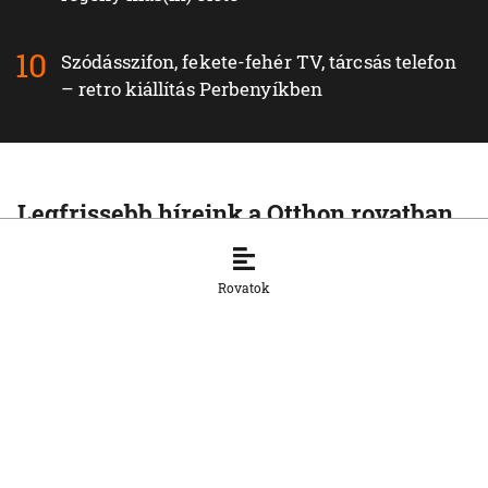
Szódásszifon, fekete-fehér TV, tárcsás telefon
– retro kiállítás Perbenyíkben
Legfrissebb híreink a Otthon rovatban
OTTHON
Nem fog összefogni az SNS senkivel
Rovatok
8. 8. 2026, 13:11:21
OTTHON
Szeptembertől az MI-műveltség az
általános iskolai oktatás része lesz
8. 8. 2026, 11:18:52