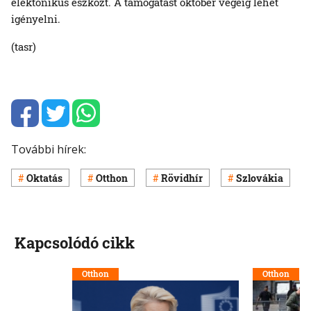
elektonikus eszközt. A támogatást október végéig lehet
igényelni.
(tasr)
További hírek:
Oktatás
Otthon
Rövidhír
Szlovákia
Kapcsolódó cikk
Otthon
Otthon