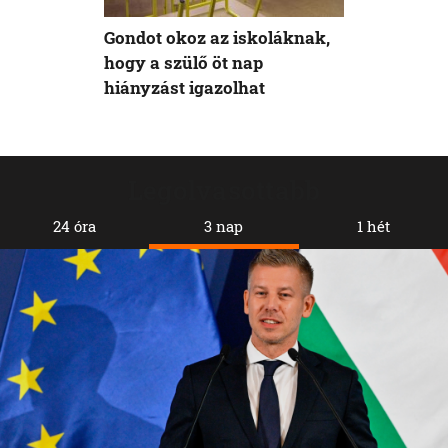
Gondot okoz az iskoláknak,
hogy a szülő öt nap
hiányzást igazolhat
Legolvasottabb
24 óra
3 nap
1 hét