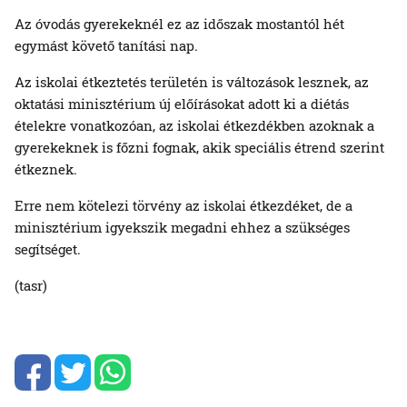
Az óvodás gyerekeknél ez az időszak mostantól hét
egymást követő tanítási nap.
Az iskolai étkeztetés területén is változások lesznek, az
oktatási minisztérium új előírásokat adott ki a diétás
ételekre vonatkozóan, az iskolai étkezdékben azoknak a
gyerekeknek is főzni fognak, akik speciális étrend szerint
étkeznek.
Erre nem kötelezi törvény az iskolai étkezdéket, de a
minisztérium igyekszik megadni ehhez a szükséges
segítséget.
(tasr)