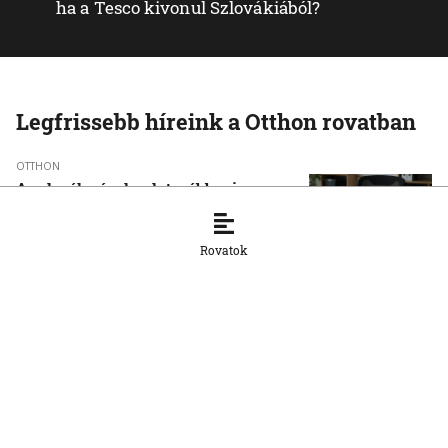
ha a Tesco kivonul Szlovákiából?
Legfrissebb híreink a Otthon rovatban
OTTHON
A szlovák cégeknek továbbra is
hiányoznak a képzett munkavállalók
8. 8. 2026, 15:39:35
Rovatok
OTTHON
Šimečka beismeri a hibát a Korčok-
ügyben, de tagadja az
összehasonlíthatóságot a Smerrel
8. 8. 2026, 15:01:07
OTTHON
Nem fog összefogni az SNS senkivel