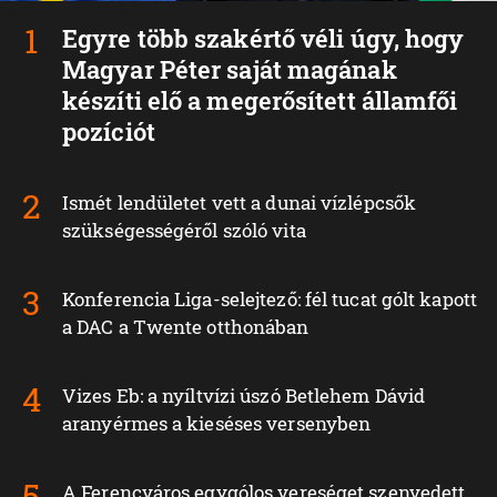
Egyre több szakértő véli úgy, hogy
Magyar Péter saját magának
készíti elő a megerősített államfői
pozíciót
Ismét lendületet vett a dunai vízlépcsők
szükségességéről szóló vita
Konferencia Liga-selejtező: fél tucat gólt kapott
a DAC a Twente otthonában
Vizes Eb: a nyíltvízi úszó Betlehem Dávid
aranyérmes a kieséses versenyben
A Ferencváros egygólos vereséget szenvedett