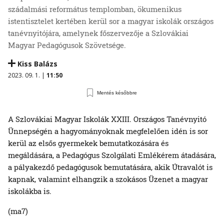
szádalmási református templomban, ökumenikus
istentisztelet kertében kerül sor a magyar iskolák országos
tanévnyitójára, amelynek főszervezője a Szlovákiai
Magyar Pedagógusok Szövetsége.
Kiss Balázs
2023. 09. 1. |
11:50
Mentés későbbre
A Szlovákiai Magyar Iskolák XXIII. Országos Tanévnyitó
Ünnepségén a hagyományoknak megfelelően idén is sor
kerül az elsős gyermekek bemutatkozására és
megáldására, a Pedagógus Szolgálati Emlékérem átadására,
a pályakezdő pedagógusok bemutatására, akik Útravalót is
kapnak, valamint elhangzik a szokásos Üzenet a magyar
iskolákba is.
(ma7)