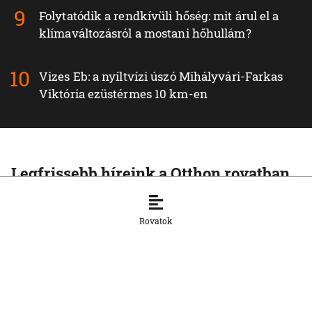
Folytatódik a rendkívüli hőség: mit árul el a
klímaváltozásról a mostani hőhullám?
Vizes Eb: a nyíltvízi úszó Mihályvári-Farkas
Viktória ezüstérmes 10 km-en
Legfrissebb híreink a Otthon rovatban
OTTHON
A szlovák belügyminisztérium cáfolja,
Rovatok
hogy orosz gyártmányú kamerákat
telepítenek a közutakra
6. 8. 2026, 9:26:14
OTTHON
Szlovákia továbbra is biztosítja a