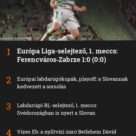
Európa Liga-selejtező, 1. meccs:
Ferencváros‑Zabrze 1:0 (0:0)
Európai labdarúgókupák, playoff: a Slovannak
kedvezett a sorsolás
Labdarúgó BL-selejtező, 1. meccs:
Svédországban is nyert a Slovan
Vizes Eb: a nyíltvízi úszó Betlehem Dávid