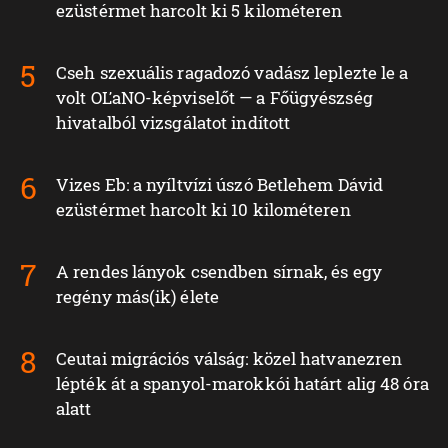
ezüstérmet harcolt ki 5 kilométeren
Cseh szexuális ragadozó vadász leplezte le a
volt OĽaNO-képviselőt — a Főügyészség
hivatalból vizsgálatot indított
Vizes Eb: a nyíltvízi úszó Betlehem Dávid
ezüstérmet harcolt ki 10 kilométeren
A rendes lányok csendben sírnak, és egy
regény más(ik) élete
Ceutai migrációs válság: közel hatvanezren
lépték át a spanyol-marokkói határt alig 48 óra
alatt