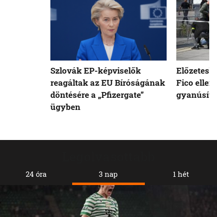
Szlovák EP-képviselők
Előzetesb
reagáltak az EU Bíróságának
Fico ellen
döntésére a „Pfizergate”
gyanúsíto
ügyben
Legolvasottabb
24 óra
3 nap
1 hét