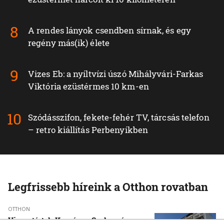
A rendes lányok csendben sírnak, és egy
regény más(ik) élete
Vizes Eb: a nyíltvízi úszó Mihályvári-Farkas
Viktória ezüstérmes 10 km-en
Szódásszifon, fekete-fehér TV, tárcsás telefon
– retro kiállítás Perbenyíkben
Legfrissebb híreink a Otthon rovatban
OTTHON
Visszatértek Kassára a Szalonnára