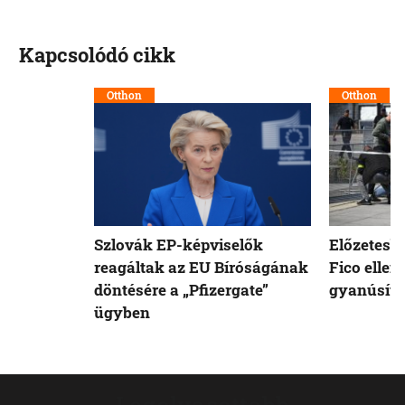
Kapcsolódó cikk
Otthon
Otthon
Szlovák EP-képviselők
Előzetesb
reagáltak az EU Bíróságának
Fico ellen
döntésére a „Pfizergate”
gyanúsíto
ügyben
Legolvasottabb