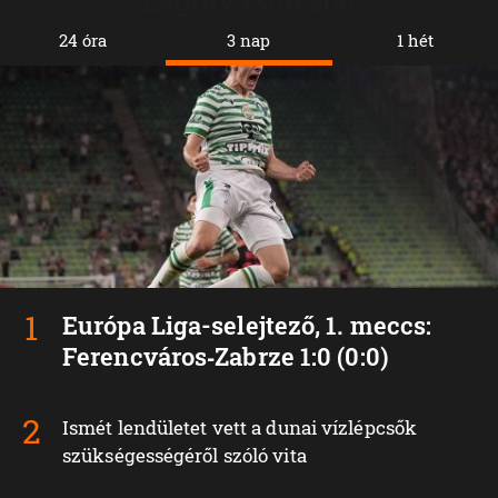
24 óra
3 nap
1 hét
Európa Liga-selejtező, 1. meccs:
Ferencváros‑Zabrze 1:0 (0:0)
Ismét lendületet vett a dunai vízlépcsők
szükségességéről szóló vita