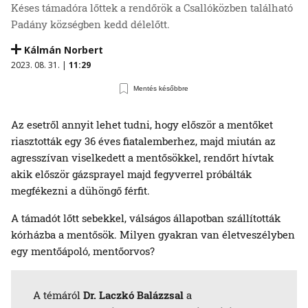
Késes támadóra lőttek a rendőrök a Csallóközben található
Padány községben kedd délelőtt.
Kálmán Norbert
2023. 08. 31. |
11:29
Mentés későbbre
Az esetről annyit lehet tudni, hogy először a mentőket
riasztották egy 36 éves fiatalemberhez, majd miután az
agresszívan viselkedett a mentősökkel, rendőrt hívtak
akik először gázsprayel majd fegyverrel próbálták
megfékezni a dühöngő férfit.
A támadót lőtt sebekkel, válságos állapotban szállították
kórházba a mentősök. Milyen gyakran van életveszélyben
egy mentőápoló, mentőorvos?
A témáról
Dr. Laczkó Balázzsal
a