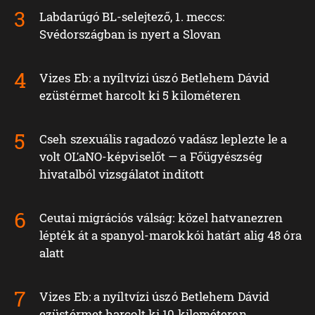
Labdarúgó BL-selejtező, 1. meccs:
Svédországban is nyert a Slovan
Vizes Eb: a nyíltvízi úszó Betlehem Dávid
ezüstérmet harcolt ki 5 kilométeren
Cseh szexuális ragadozó vadász leplezte le a
volt OĽaNO-képviselőt — a Főügyészség
hivatalból vizsgálatot indított
Ceutai migrációs válság: közel hatvanezren
lépték át a spanyol-marokkói határt alig 48 óra
alatt
Vizes Eb: a nyíltvízi úszó Betlehem Dávid
ezüstérmet harcolt ki 10 kilométeren