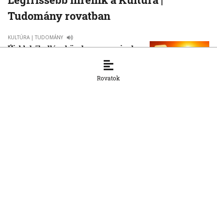
Tudomány rovatban
KULTÚRA | TUDOMÁNY
Újabb hőhullám közeleg: mennyire lesz
drasztikus a nyár második nagy forró
időszaka?
Rovatok
28. 7. 2026, 13:20:45
KULTÚRA | TUDOMÁNY
Futball és politika: Mussolinitől
Maradonáig
21. 7. 2026, 9:11:00
KULTÚRA | TUDOMÁNY
Gombaszög: A közösség és a koncertek
miatt jövök vissza
21. 7. 2026, 8:41:50
KULTÚRA | TUDOMÁNY
Az élet vendégei. Magyar