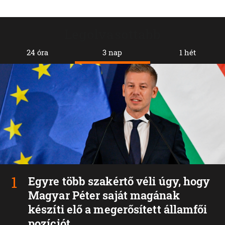
Legolvasottabb
24 óra
3 nap
1 hét
Egyre több szakértő véli úgy, hogy
Magyar Péter saját magának
készíti elő a megerősített államfői
pozíciót