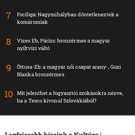
Fociliga: Nagymihályban döntetleneztek a
komáromiak
Vizes Eb, Párizs: bronzérmes a magyar
nyíltvízi váltó
Öttusa-Eb: a magyar női csapat arany-, Guzi
Blanka bronzérmes
Mit jelenthet a fogyasztói szokásokra nézve,
ha a Tesco kivonul Szlovákiából?
Legfrissebb híreink a Kultúra |