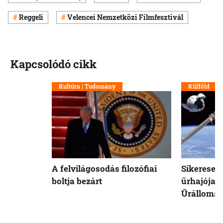
Reggeli
Velencei Nemzetközi Filmfesztivál
Kapcsolódó cikk
Kultúra | Tudomány
Külföld
A felvilágosodás filozófiai
Sikeresen
boltja bezárt
űrhajója 
Űrállomá