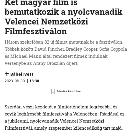
Két magyar film is
bemutatkozik a nyolcvanadik
Velencei Nemzetközi
Filmfesztiválon
Három szekcióban 82 új filmet mutatnak be a fesztiválon.
Többek között David Fincher, Bradley Cooper, Sofia Coppola
és Michael Mann által rendezett filmek indulnak
versenybe az Arany Oroszlán díjért.
Bábel Ivett
2023. 08. 30. |
13:30
Mentés későbbre
Szerdán veszi kezdetét a filmtörténelem legrégebbi, és
egyik leghíresebb filmfesztiválja Velencében. Ráadásul ez
a jubileumi, nyolcvanadik Velencei Nemzetközi
Filmfesztivál, amely szeptember kilencedikéig tart majd.