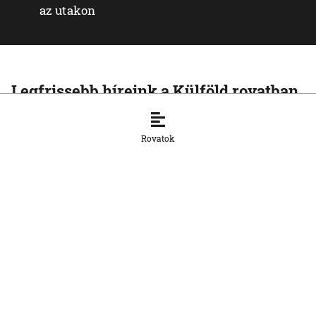
az utakon
Legfrissebb híreink a Külföld rovatban
KÜLFÖLD
A Rijád vezette koalíció nem fogja
Rovatok
tétlenül nézni a jemeni húszi
támadásokat
7. 8. 2026, 16:54:15
KÜLFÖLD
Vége a rendkívüli
hőségintézkedéseknek
Magyarországon
7. 8. 2026, 16:51:34
KÜLFÖLD