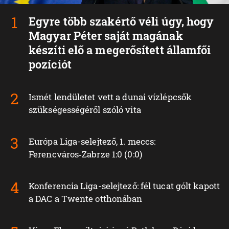
Egyre több szakértő véli úgy, hogy
Magyar Péter saját magának
készíti elő a megerősített államfői
pozíciót
Ismét lendületet vett a dunai vízlépcsők
szükségességéről szóló vita
Európa Liga-selejtező, 1. meccs:
Ferencváros‑Zabrze 1:0 (0:0)
Konferencia Liga-selejtező: fél tucat gólt kapott
a DAC a Twente otthonában