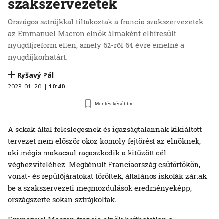
szakszervezetek
Országos sztrájkkal tiltakoztak a francia szakszervezetek
az Emmanuel Macron elnök álmaként elhíresült
nyugdíjreform ellen, amely 62-ről 64 évre emelné a
nyugdíjkorhatárt.
Ryšavý Pál
2023. 01. 20. |
10:40
Mentés későbbre
A sokak által feleslegesnek és igazságtalannak kikiáltott
tervezet nem először okoz komoly fejtörést az elnöknek,
aki mégis makacsul ragaszkodik a kitűzött cél
véghezviteléhez. Megbénult Franciaország csütörtökön,
vonat- és repülőjáratokat töröltek, általános iskolák zártak
be a szakszervezeti megmozdulások eredményeképp,
országszerte sokan sztrájkoltak.
Emmanuel Macron francia elnök hajthatatlan a