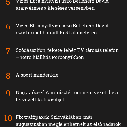
Vizes Eb: a nyíltvízi úszó Betlehem Dávid
aranyérmes a kieséses versenyben
Vizes Eb: a nyíltvízi úszó Betlehem Dávid
ezüstérmet harcolt ki 5 kilométeren
Szódásszifon, fekete-fehér TV, tárcsás telefon
– retro kiállítás Perbenyíkben
A sport mindenkié
Nagy József: A minisztérium nem vezeti be a
tervezett kúti vízdíjat
Fix traffipaxok Szlovákiában: már
augusztusban megjelenhetnek az első radarok