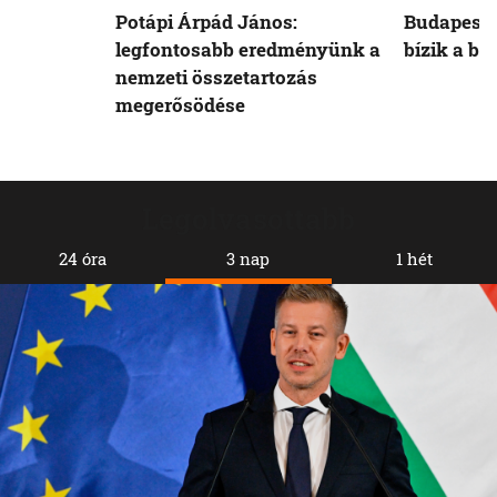
Potápi Árpád János:
Budapest 
legfontosabb eredményünk a
bízik a b
nemzeti összetartozás
megerősödése
Legolvasottabb
24 óra
3 nap
1 hét