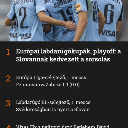
Európai labdarúgókupák, playoff: a
Slovannak kedvezett a sorsolás
Európa Liga-selejtező, 1. meccs:
Ferencváros‑Zabrze 1:0 (0:0)
Labdarúgó BL-selejtező, 1. meccs:
Svédországban is nyert a Slovan
Vizes Eb: a nyíltvízi úszó Betlehem Dávid