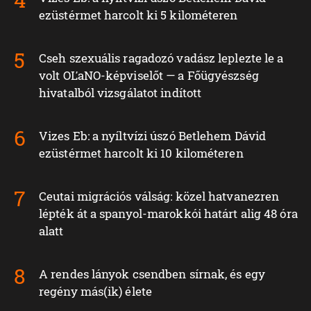
ezüstérmet harcolt ki 5 kilométeren
Cseh szexuális ragadozó vadász leplezte le a
volt OĽaNO-képviselőt — a Főügyészség
hivatalból vizsgálatot indított
Vizes Eb: a nyíltvízi úszó Betlehem Dávid
ezüstérmet harcolt ki 10 kilométeren
Ceutai migrációs válság: közel hatvanezren
lépték át a spanyol-marokkói határt alig 48 óra
alatt
A rendes lányok csendben sírnak, és egy
regény más(ik) élete