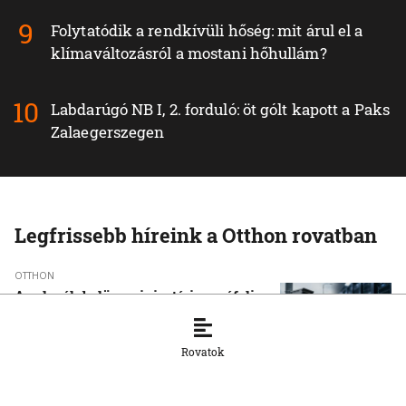
Folytatódik a rendkívüli hőség: mit árul el a
klímaváltozásról a mostani hőhullám?
Labdarúgó NB I, 2. forduló: öt gólt kapott a Paks
Zalaegerszegen
Legfrissebb híreink a Otthon rovatban
OTTHON
A szlovák belügyminisztérium cáfolja,
hogy orosz gyártmányú kamerákat
telepítenek a közutakra
Rovatok
6. 8. 2026, 9:26:14
OTTHON