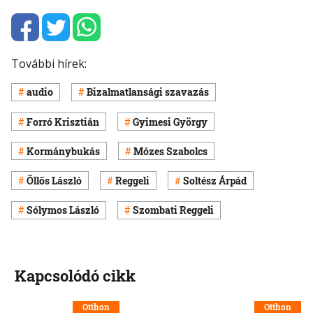
További hírek:
audio
Bizalmatlansági szavazás
Forró Krisztián
Gyimesi György
Kormánybukás
Mózes Szabolcs
Öllős László
Reggeli
Soltész Árpád
Sólymos László
Szombati Reggeli
Kapcsolódó cikk
Otthon
Otthon