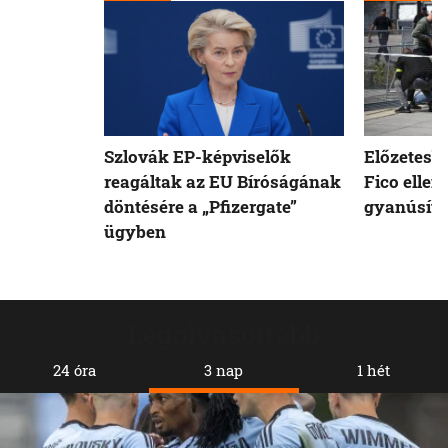
Szlovák EP-képviselők
Előzetesb
reagáltak az EU Bíróságának
Fico ellen
döntésére a „Pfizergate”
gyanúsíto
ügyben
Legolvasottabb
24 óra
3 nap
1 hét