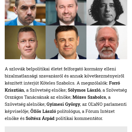
A szlovák belpolitikai életet felforgató kormány elleni
bizalmatlansági szavazásról és annak következményeiről
készített interjút Köteles Szabolcs. A megszólalók:
Forró
Krisztián
, a Szövetség elnöke;
Sólymos László
, a Szövetség
Országos Tanácsának az elnöke;
Mózes Szabolcs
, a
Szövetség alelnöke;
Gyimesi György
, az OĽaNO parlamenti
képviselője;
Öllös László
politológus, a Fórum Intézet
elnöke és
Soltész Árpád
politikai kommentátor.