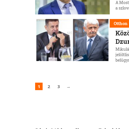
A Most
a szlov
Otthon
Közö
Dzur
Mikuláš
jelöltl
belügy
1
2
3
→