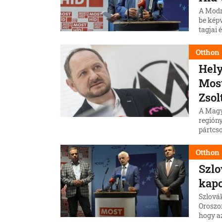
A Modr
be képv
tagjai 
Otthon
Hely
Mos
Zsol
A Magy
región
pártcso
a Most-
Simon 
Otthon
Demokra
Szlo
kapc
Szlovák
Oroszo
hogy az