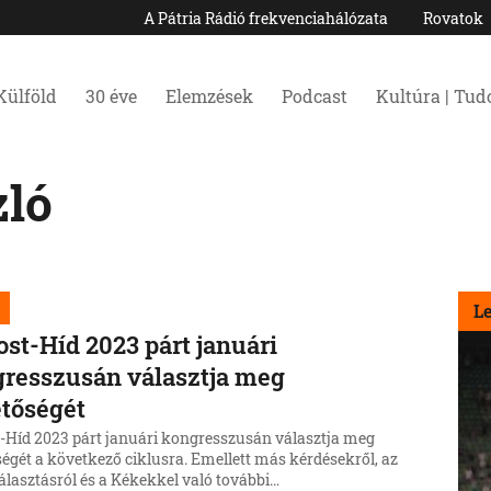
A Pátria Rádió frekvenciahálózata
Rovatok
Külföld
30 éve
Elemzések
Podcast
Kultúra | Tu
ló
L
st-Híd 2023 párt januári
resszusán választja meg
tőségét
-Híd 2023 párt januári kongresszusán választja meg
égét a következő ciklusra. Emellett más kérdésekről, az
álasztásról és a Kékekkel való további