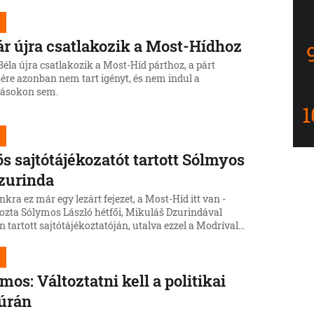
ta Mikuláš Dzurinda és Sólymos László a Modrí, Most-
tótájékoztatóján.
r újra csatlakozik a Most-Hídhoz
éla újra csatlakozik a Most-Híd párthoz, a párt
ére azonban nem tart igényt, és nem indul a
tásokon sem.
s sajtótájékozatót tartott Sólmyos
zurinda
ra ez már egy lezárt fejezet, a Most-Híd itt van -
kozta Sólymos László hétfői, Mikuláš Dzurindával
 tartott sajtótájékoztatóján, utalva ezzel a Modríval
koalícióra.
mos: Változtatni kell a politikai
úrán