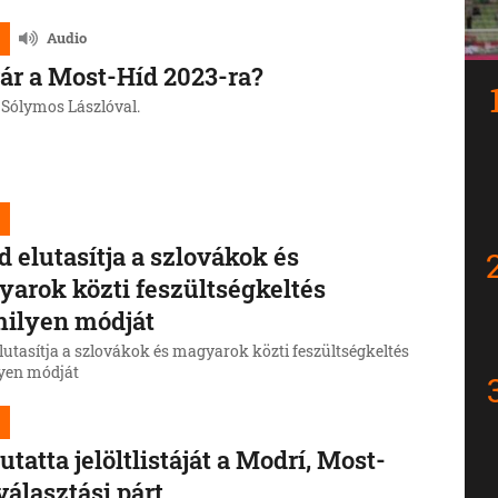
űködésről is nyilatkozik majd - jelentette be Sólymos
 a Híd elnöke.
Audio
ár a Most-Híd 2023-ra?
ú Sólymos Lászlóval.
d elutasítja a szlovákok és
arok közti feszültségkeltés
ilyen módját
lutasítja a szlovákok és magyarok közti feszültségkeltés
yen módját
tatta jelöltlistáját a Modrí, Most-
választási párt