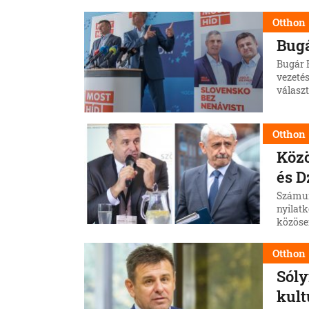
– mond
Híd saj
Otthon
Bugá
Bugár B
vezetés
válasz
Otthon
Közö
és D
Számunk
nyilat
közösen
kötött 
Otthon
Sóly
kult