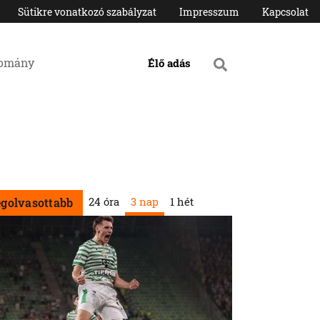
Sütikre vonatkozó szabályzat
Impresszum
Kapcsolat
domány
Élő adás
24 óra
3 nap
1 hét
egolvasottabb