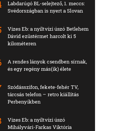
Labdarúgó BL-selejtező, 1. meccs:
Svédországban is nyert a Slovan
Vizes Eb: a nyíltvízi úszó Betlehem
Dávid ezüstérmet harcolt ki 5
kilométeren
A rendes lányok csendben sírnak,
és egy regény más(ik) élete
Szódásszifon, fekete-fehér TV,
tárcsás telefon – retro kiállítás
Perbenyíkben
Vizes Eb: a nyíltvízi úszó
Mihályvári-Farkas Viktória