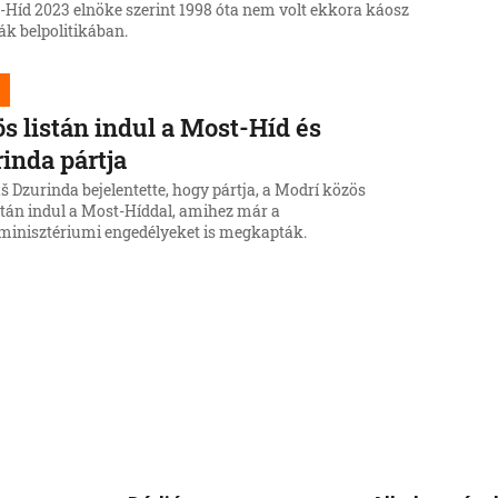
-Híd 2023 elnöke szerint 1998 óta nem volt ekkora káosz
ák belpolitikában.
s listán indul a Most-Híd és
inda pártja
 Dzurinda bejelentette, hogy pártja, a Modrí közös
istán indul a Most-Híddal, amihez már a
minisztériumi engedélyeket is megkapták.