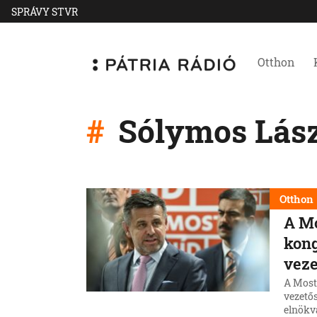
SPRÁVY STVR
Otthon
Sólymos Lász
Otthon
A Mo
kong
veze
A Most
vezetős
elnökv