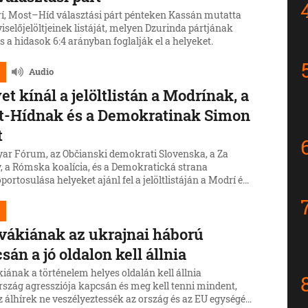
í, Most–Híd választási párt pénteken Kassán mutatta
iselőjelöltjeinek listáját, melyen Dzurinda pártjának
és a hidasok 6:4 arányban foglalják el a helyeket.
Audio
et kínál a jelöltlistán a Modrínak, a
t-Hídnak és a Demokratinak Simon
t
ar Fórum, az Občianski demokrati Slovenska, a Za
y, a Rómska koalícia, és a Demokratická strana
portosulása helyeket ajánl fel a jelöltlistáján a Modrí és
Híd pártoknak - tájékoztatott június 16-án, pénteken
Zsolt, a Magyar Fórum vezetője, hozzátéve, hogy a
ti egyes képviselőinek is hajlandók helyet szorítani.
vákiának az ukrajnai háború
sán a jó oldalon kell állnia
iának a történelem helyes oldalán kell állnia
rszág agressziója kapcsán és meg kell tenni mindent,
 álhírek ne veszélyeztessék az ország és az EU egységét