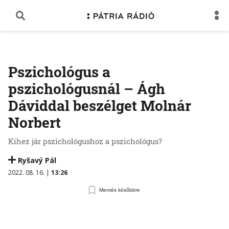
Pszichológus a
pszichológusnál – Ágh
Dáviddal beszélget Molnár
Norbert
Kihez jár pszichológushoz a pszichológus?
Ryšavý Pál
2022. 08. 16. |
13:26
Mentés későbbre