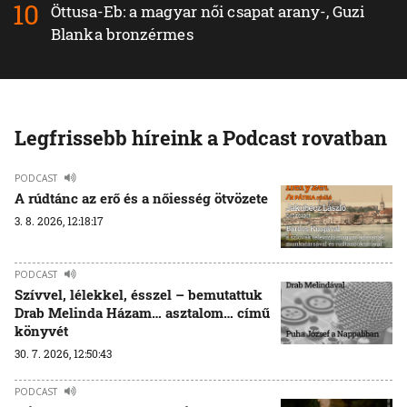
Öttusa-Eb: a magyar női csapat arany-, Guzi
Blanka bronzérmes
Legfrissebb híreink a Podcast rovatban
PODCAST
A rúdtánc az erő és a nőiesség ötvözete
3. 8. 2026, 12:18:17
PODCAST
Szívvel, lélekkel, ésszel – bemutattuk
Drab Melinda Házam… asztalom… című
könyvét
30. 7. 2026, 12:50:43
PODCAST