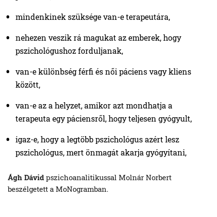
mindenkinek szüksége van-e terapeutára,
nehezen veszik rá magukat az emberek, hogy
pszichológushoz forduljanak,
van-e különbség férfi és női páciens vagy kliens
között,
van-e az a helyzet, amikor azt mondhatja a
terapeuta egy páciensről, hogy teljesen gyógyult,
igaz-e, hogy a legtöbb pszichológus azért lesz
pszichológus, mert önmagát akarja gyógyítani,
Ágh Dávid
pszichoanalitikussal Molnár Norbert
beszélgetett a MoNogramban.