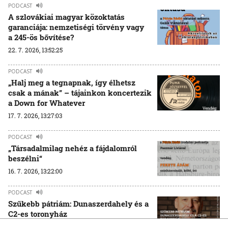
PODCAST
A szlovákiai magyar közoktatás
garanciája: nemzetiségi törvény vagy
a 245-ös bővítése?
22. 7. 2026, 13:52:25
PODCAST
„Halj meg a tegnapnak, így élhetsz
csak a mának” – tájainkon koncertezik
a Down for Whatever
17. 7. 2026, 13:27:03
PODCAST
„Társadalmilag nehéz a fájdalomról
beszélni“
16. 7. 2026, 13:22:00
PODCAST
Szűkebb pátriám: Dunaszerdahely és a
C2-es toronyház
15. 7. 2026, 14:35:19