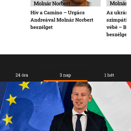
Hív a Camino – Urgács
Az ukráno
Andreával Molnár Norbert
szimpátiat
beszélget
vébé – Bőd
beszélget
Legolvasottabb
24 óra
3 nap
1 hét