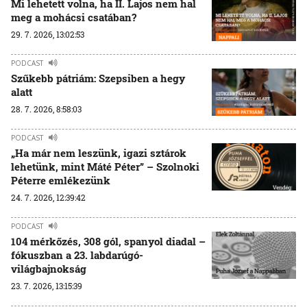
Mi lehetett volna, ha II. Lajos nem hal
meg a mohácsi csatában?
29. 7. 2026, 13:02:53
PODCAST
Szűkebb pátriám: Szepsiben a hegy
alatt
28. 7. 2026, 8:58:03
PODCAST
„Ha már nem leszünk, igazi sztárok
lehetünk, mint Máté Péter” – Szolnoki
Péterre emlékezünk
24. 7. 2026, 12:39:42
PODCAST
104 mérkőzés, 308 gól, spanyol diadal –
fókuszban a 23. labdarúgó-
világbajnokság
23. 7. 2026, 13:15:39