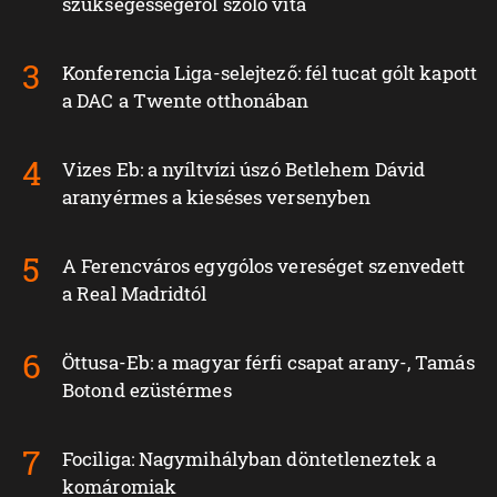
szükségességéről szóló vita
Konferencia Liga-selejtező: fél tucat gólt kapott
a DAC a Twente otthonában
Vizes Eb: a nyíltvízi úszó Betlehem Dávid
aranyérmes a kieséses versenyben
A Ferencváros egygólos vereséget szenvedett
a Real Madridtól
Öttusa-Eb: a magyar férfi csapat arany-, Tamás
Botond ezüstérmes
Fociliga: Nagymihályban döntetleneztek a
komáromiak