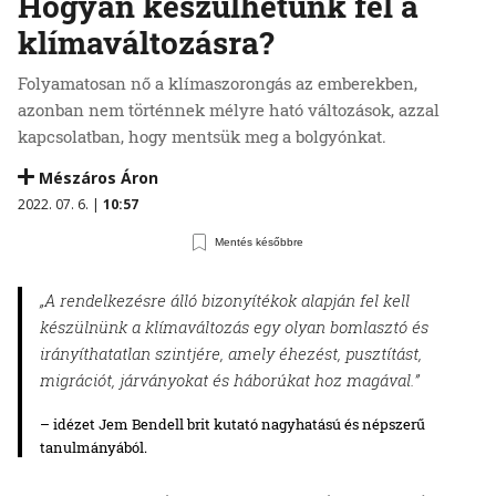
Hogyan készülhetünk fel a
klímaváltozásra?
Folyamatosan nő a klímaszorongás az emberekben,
azonban nem történnek mélyre ható változások, azzal
kapcsolatban, hogy mentsük meg a bolgyónkat.
Mészáros Áron
2022. 07. 6. |
10:57
Mentés későbbre
„A rendelkezésre álló bizonyítékok alapján fel kell
készülnünk a klímaváltozás egy olyan bomlasztó és
irányíthatatlan szintjére, amely éhezést, pusztítást,
migrációt, járványokat és háborúkat hoz magával.”
– idézet Jem Bendell brit kutató nagyhatású és népszerű
tanulmányából.