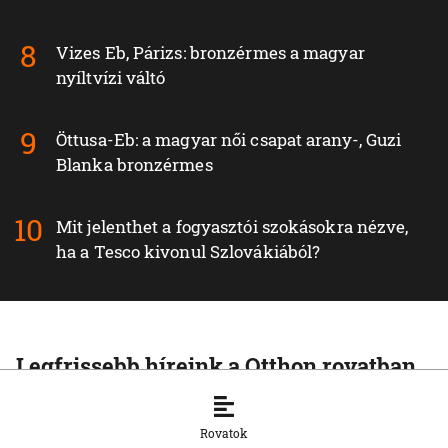
Vizes Eb, Párizs: bronzérmes a magyar
nyíltvízi váltó
Öttusa-Eb: a magyar női csapat arany-, Guzi
Blanka bronzérmes
Mit jelenthet a fogyasztói szokásokra nézve,
ha a Tesco kivonul Szlovákiából?
Legfrissebb híreink a Otthon rovatban
OTTHON
A szlovák cégeknek továbbra is
Rovatok