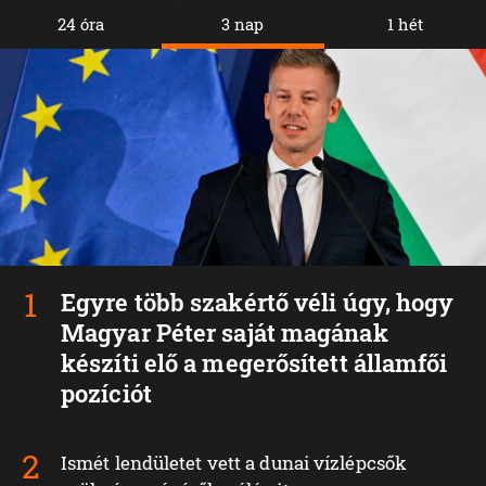
24 óra
3 nap
1 hét
Egyre több szakértő véli úgy, hogy
Magyar Péter saját magának
készíti elő a megerősített államfői
pozíciót
Ismét lendületet vett a dunai vízlépcsők