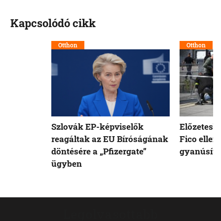
Kapcsolódó cikk
Otthon
Otthon
Szlovák EP-képviselők
Előzetesb
reagáltak az EU Bíróságának
Fico ellen
döntésére a „Pfizergate”
gyanúsíto
ügyben
Legolvasottabb