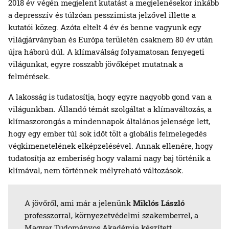
2018 év végén megjelent kutatást a megjelenésekor inkább
a depresszív és túlzóan pesszimista jelzővel illette a
kutatói közeg. Azóta eltelt 4 év és benne vagyunk egy
világjárványban és Európa területén csaknem 80 év után
újra háború dúl. A klímaválság folyamatosan fenyegeti
világunkat, egyre rosszabb jövőképet mutatnak a
felmérések.
A lakosság is tudatosítja, hogy egyre nagyobb gond van a
világunkban. Állandó témát szolgáltat a klímaváltozás, a
klímaszorongás a mindennapok általános jelensége lett,
hogy egy ember túl sok időt tölt a globális felmelegedés
végkimenetelének elképzelésével. Annak ellenére, hogy
tudatosítja az emberiség hogy valami nagy baj történik a
klímával, nem történnek mélyreható változások.
A jövőről, ami már a jelenünk
Miklós László
professzorral, környezetvédelmi szakemberrel, a
Magyar Tudományos Akadémia készített