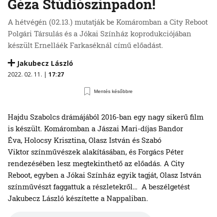
Géza Stúdiószínpadon!
A hétvégén (02.13.) mutatják be Komáromban a City Reboot
Polgári Társulás és a Jókai Színház koprodukciójában
készült Ernelláék Farkaséknál című előadást.
Jakubecz László
2022. 02. 11. |
17:27
Mentés későbbre
Hajdu Szabolcs drámájából 2016-ban egy nagy sikerű film
is készült. Komáromban a Jászai Mari-díjas Bandor
Éva, Holocsy Krisztina, Olasz István és Szabó
Viktor színművészek alakításában, és Forgács Péter
rendezésében lesz megtekinthető az előadás. A City
Reboot, egyben a Jókai Színház egyik tagját, Olasz István
színművészt faggattuk a részletekről… A beszélgetést
Jakubecz László készítette a Nappaliban.