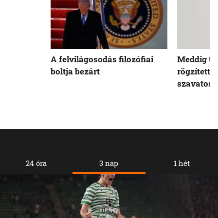
A felvilágosodás filozófiai
Meddig tar
boltja bezárt
rögzített 
szavatoss
Legolvasottabb
24 óra
3 nap
1 hét