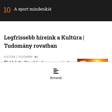
A sport mindenkié
Legfrissebb híreink a Kultúra |
Tudomány rovatban
KULTÚRA | TUDOMÁNY
Újabb hőhullám közeleg: mennyire lesz
drasztikus a nyár második nagy forró
időszaka?
Rovatok
28. 7. 2026, 13:20:45
KULTÚRA | TUDOMÁNY
Futball és politika: Mussolinitől
Maradonáig
21. 7. 2026, 9:11:00