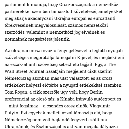
parlament kimondja, hogy Oroszországnak a nemzetközi
partnerekkel szemben támasztott követelései, amelyekkel
meg akarja akadályozni Ukrajna európai és euroatlanti
törekvéseinek megvalósulását, számos nemzetközi
szerződés, valamint a nemzetközi jog elveinek és
normáinak megsértését jelentik.
Az ukrajnai orosz invázió fenyegetésével a legtöbb nyugati
szövetséges megpróbálja támogatni Kijevet, és megbékíteni
az észak-atlanti szövetség sebezhető tagjait. Egy, a The
Wall Street Journal hasábjain megjelent cikk szerint
Németország azonban más utat választott, és az orosz
érdekeket helyezi előtérbe a nyugati érdekekkel szemben.
Tom Rogan, a cikk szerzője úgy véli, hogy Berlin
preferenciái az olcsó gáz, a Kínába irányuló autóexport és
– mint fogalmaz – a csendes orosz elnök, Vlagyimir
Putyin. Ezt egyebek mellett azzal támasztja alá, hogy
Németország nem volt hajlandó fegyvert szállítani
Ukrajnának, és Észtországot is aktívan megakadályozza