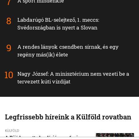
A sport mindenkié
Labdarúgó BL-selejtező, 1. meccs:
Svédországban is nyert a Slovan
A rendes lányok csendben sírnak, és egy
regény más(ik) élete
Nagy József: A minisztérium nem vezeti be a
tervezett kúti vízdíjat
Legfrissebb híreink a Külföld rovatban
KÜLFÖLD
A Rijád vezette koalíció nem fogja