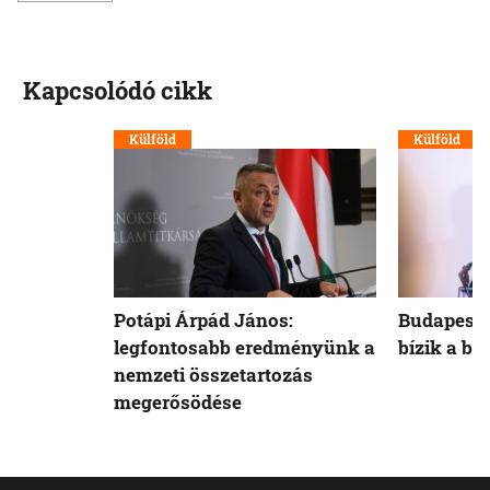
Kapcsolódó cikk
Külföld
Külföld
Potápi Árpád János:
Budapest 
legfontosabb eredményünk a
bízik a b
nemzeti összetartozás
megerősödése