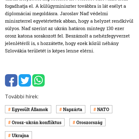
fogadhatja el. A külügyminiszter továbbra is lát esélyt a
diplomáciai megoldásra. Jaroslav Naď védelmi
miniszterrel egyetértettek abban, hogy a helyzet rendkívül
súlyos. Naď szerint az ukrán határon mintegy 130 ezer
orosz katona sorakozott fel. Beszámolt a nehézfegyverzet
jelenlétéről is, s hozzátette, hogy ezek közül néhány
Szlovákia területét is képes lenne elérni.
További hírek:
Egyesült Államok
Napzárta
NATO
Orosz-ukrán konfliktus
Oroszország
Ukrajna