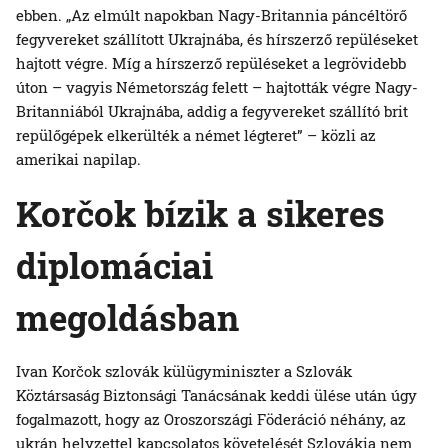
ebben. „Az elmúlt napokban Nagy-Britannia páncéltörő
fegyvereket szállított Ukrajnába, és hírszerző repüléseket
hajtott végre. Míg a hírszerző repüléseket a legrövidebb
úton – vagyis Németország felett – hajtották végre Nagy-
Britanniából Ukrajnába, addig a fegyvereket szállító brit
repülőgépek elkerülték a német légteret” – közli az
amerikai napilap.
Korčok bízik a sikeres
diplomáciai
megoldásban
Ivan Korčok szlovák külügyminiszter a Szlovák
Köztársaság Biztonsági Tanácsának keddi ülése után úgy
fogalmazott, hogy az Oroszországi Föderáció néhány, az
ukrán helyzettel kapcsolatos követelését Szlovákia nem