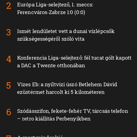
Európa Liga-selejtező, 1. meccs:
Ferencváros‑Zabrze 1:0 (0:0)
Ismét lendületet vett a dunai vízlépcsők
szükségességéről szóló vita
Konferencia Liga-selejtező: fél tucat gólt kapott
a DAC a Twente otthonában
Vizes Eb: a nyíltvízi úszó Betlehem Dávid
ezüstérmet harcolt ki 5 kilométeren
Szódásszifon, fekete-fehér TV, tárcsás telefon
– retro kiállítás Perbenyíkben