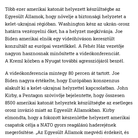
Több ezer amerikai katonát helyezett készültségbe az
Egyesült Államok, hogy növelje a biztonsági helyzetet a
kelet-ukrajnai régióban. Washington kész az ukrán-orosz
határra vezényelni őket, ha a helyzet megkívánja. Joe
Biden amerikai elnök egy videóhíváson keresztült
konzultált az európai vezetőkkel. A Fehér Ház vezetője
nagyon hasznosnak minősítette a videókonferenciát.
A Kreml közben a Nyugat további agressziójáról beszél.
A videókonferencia mintegy 80 percen át tartott. Joe
Biden nagyra értékelte, hogy Európában konszenzus
alakult ki a kelet-ukrajnai helyzettel kapcsolatban. John
Kirby, a Pentagon szóvivője bejelentette, hogy összesen
8500 amerikai katonát helyeztek készültségbe az esetleges
orosz invázió miatt az Egyesült Államokban. Kirby
elmondta, hogy a fokozott készenlétbe helyezett amerikai
csapatok célja a NATO gyors reagálású haderejének
megerősítése. „Az Egyesült Államok megvédi érdekeit, és