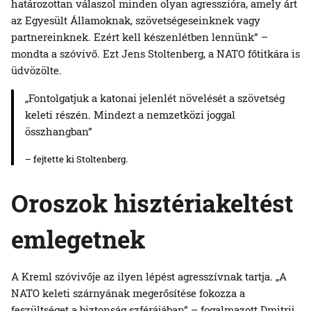
határozottan válaszol minden olyan agresszióra, amely árt
az Egyesült Államoknak, szövetségeseinknek vagy
partnereinknek. Ezért kell készenlétben lennünk” –
mondta a szóvivő. Ezt Jens Stoltenberg, a NATO főtitkára is
üdvözölte.
„Fontolgatjuk a katonai jelenlét növelését a szövetség
keleti részén. Mindezt a nemzetközi joggal
összhangban”
– fejtette ki Stoltenberg.
Oroszok hisztériakeltést
emlegetnek
A Kreml szóvivője az ilyen lépést agresszívnak tartja. „A
NATO keleti szárnyának megerősítése fokozza a
feszültséget a biztonság szférájában” – fogalmazott Dmitrij