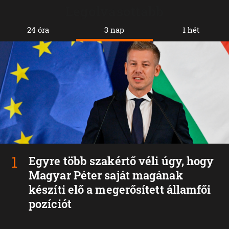
Legolvasottabb
24 óra
3 nap
1 hét
Egyre több szakértő véli úgy, hogy
Magyar Péter saját magának
készíti elő a megerősített államfői
pozíciót