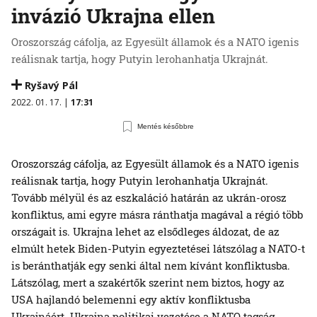
invázió Ukrajna ellen
Oroszország cáfolja, az Egyesült államok és a NATO igenis
reálisnak tartja, hogy Putyin lerohanhatja Ukrajnát.
Ryšavý Pál
2022. 01. 17. |
17:31
Mentés későbbre
Oroszország cáfolja, az Egyesült államok és a NATO igenis
reálisnak tartja, hogy Putyin lerohanhatja Ukrajnát.
Tovább mélyül és az eszkaláció határán az ukrán-orosz
konfliktus, ami egyre másra ránthatja magával a régió több
országait is. Ukrajna lehet az elsődleges áldozat, de az
elmúlt hetek Biden-Putyin egyeztetései látszólag a NATO-t
is beránthatják egy senki által nem kívánt konfliktusba.
Látszólag, mert a szakértők szerint nem biztos, hogy az
USA hajlandó belemenni egy aktív konfliktusba
Ukrajnáért. Ukrajna politikai vezetése a NATO tagság