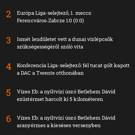
Európa Liga-selejtező, 1. meccs:
Ferencváros‑Zabrze 1:0 (0:0)
Ismét lendületet vett a dunai vízlépcsők
szükségességéről szóló vita
Konferencia Liga-selejtező: fél tucat gólt kapott
a DAC a Twente otthonában
Vizes Eb: a nyíltvízi úszó Betlehem Dávid
ezüstérmet harcolt ki 5 kilométeren
Vizes Eb: a nyíltvízi úszó Betlehem Dávid
aranyérmes a kieséses versenyben