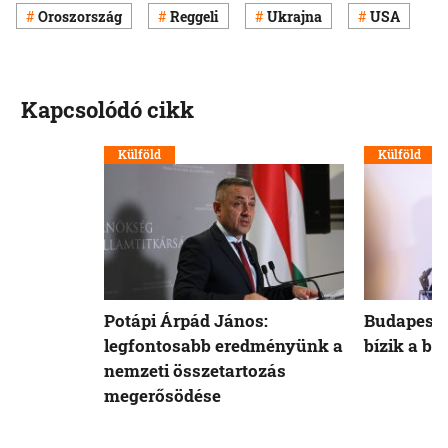
Oroszország
Reggeli
Ukrajna
USA
Kapcsolódó cikk
Külföld
Külföld
Potápi Árpád János:
Budapest 
legfontosabb eredményünk a
bízik a b
nemzeti összetartozás
megerősödése