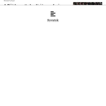
KÜLFÖLD
A Rijád vezette koalíció nem fogja
tétlenül nézni a jemeni húszi
támadásokat
Rovatok
7. 8. 2026, 16:54:15
KÜLFÖLD
Vége a rendkívüli
hőségintézkedéseknek
Magyarországon
7. 8. 2026, 16:51:34
KÜLFÖLD
Nyolcra emelkedett a thaiföldi iskolai
lövöldözés áldozatainak száma
7. 8. 2026, 13:45:59
KÜLFÖLD
Volodimir Zelenszkij Belgrádba látogat,
Aleksandar Vučić-al az EU-
csatlakozásról is egyeztet