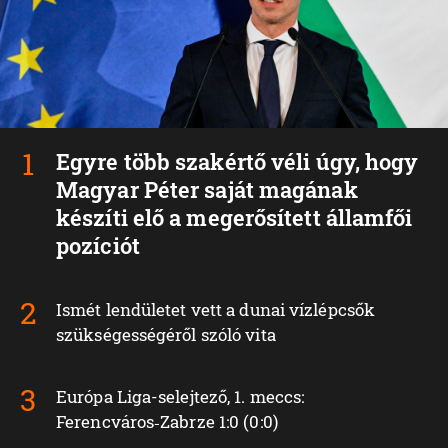
Egyre több szakértő véli úgy, hogy
Magyar Péter saját magának
készíti elő a megerősített államfői
pozíciót
Ismét lendületet vett a dunai vízlépcsők
szükségességéről szóló vita
Európa Liga-selejtező, 1. meccs:
Ferencváros‑Zabrze 1:0 (0:0)