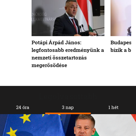
Potápi Árpád János:
Budapest 
legfontosabb eredményünk a
bízik a b
nemzeti összetartozás
megerősödése
Legolvasottabb
24 óra
3 nap
1 hét