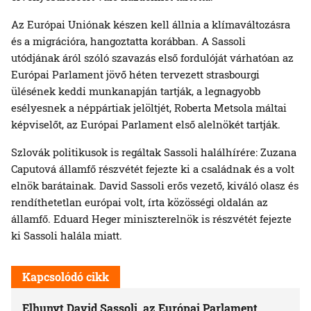
Az Európai Uniónak készen kell állnia a klímaváltozásra
és a migrációra, hangoztatta korábban. A Sassoli
utódjának áról szóló szavazás első fordulóját várhatóan az
Európai Parlament jövő héten tervezett strasbourgi
ülésének keddi munkanapján tartják, a legnagyobb
esélyesnek a néppártiak jelöltjét, Roberta Metsola máltai
képviselőt, az Európai Parlament első alelnökét tartják.
Szlovák politikusok is regáltak Sassoli halálhírére: Zuzana
Caputová államfő részvétét fejezte ki a családnak és a volt
elnök barátainak. David Sassoli erős vezető, kiváló olasz és
rendíthetetlan európai volt, írta közösségi oldalán az
államfő. Eduard Heger miniszterelnök is részvétét fejezte
ki Sassoli halála miatt.
Kapcsolódó cikk
Elhunyt David Sassoli, az Európai Parlament