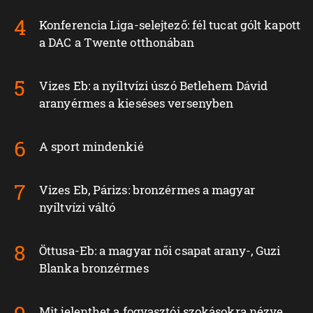
Konferencia Liga-selejtező: fél tucat gólt kapott
a DAC a Twente otthonában
Vizes Eb: a nyíltvízi úszó Betlehem Dávid
aranyérmes a kieséses versenyben
A sport mindenkié
Vizes Eb, Párizs: bronzérmes a magyar
nyíltvízi váltó
Öttusa-Eb: a magyar női csapat arany-, Guzi
Blanka bronzérmes
Mit jelenthet a fogyasztói szokásokra nézve,