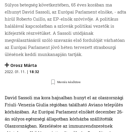
Súlyos betegség következtében, 65 éves korában ma
elhunyt David Sassoli, az Európai Parlament elnöke, - adta
hírül Roberto Cuillo, az EP-elnök szóvivője. A politikus
halálával kapcsolatban a szlovák politikai vezetők is
kifejezték részvétüket. A Sassoli utódjának
megválasztásáról szóló szavazás első fordulóját várhatóan
az Európai Parlament jövő héten tervezett strasbourgi
ülésének keddi munkanapján tartják.
Orosz Márta
2022. 01. 11. |
18:32
Mentés későbbre
David Sassoli ma kora hajnalban hunyt el az olaszországi
Friuli-Venezia Giulia régióban található Aviano település
kórházában. Az Európai Parlament elnökét december 26-
án súlyos egészségi állapotban kórházba szállították
Olaszországban. Kezelésére az immunrendszerének