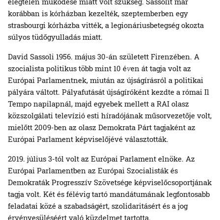
elégtelen működése miatt volt szükség. Sassolit már
korábban is kórházban kezelték, szeptemberben egy
strasbourgi kórházba vitték, a legionáriusbetegség okozta
súlyos tüdőgyulladás miatt.
David Sassoli 1956. május 30-án született Firenzében. A
szocialista politikus több mint 10 é
v
en át tagja volt az
Európai Parlamentnek, miután az újságírásról a politikai
pályára váltott. Pályafutását újságíróként kezdte a római Il
Tempo napilapnál, majd egyebek mellett a RAI olasz
közszolgálati televízió esti híradójának műsorvezetője volt,
mielőtt 2009-ben az olasz Demokrata Párt tagjaként az
Európai Parlament képviselőjévé választották.
2019. július 3-tól volt az Európai Parlament elnöke. Az
Európai Parlamentben az Európai Szocialisták és
Demokraták Progresszív Szövetsége képviselőcsoportjának
tagja volt. Két és félévig tartó mandátumának legfontosabb
feladatai közé a szabadságért, szolidaritásért és a jog
érvényesüléséért való küzdelmet tartotta.