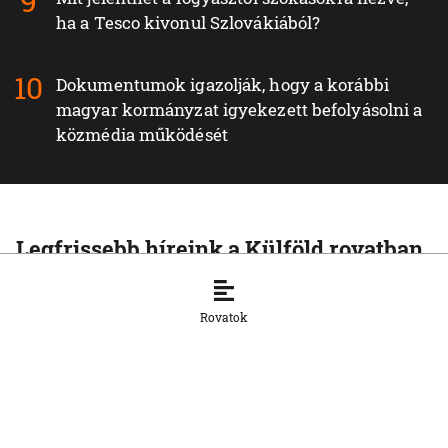
ha a Tesco kivonul Szlovákiából?
Dokumentumok igazolják, hogy a korábbi
magyar kormányzat igyekezett befolyásolni a
közmédia működését
Legfrissebb híreink a Külföld rovatban
KÜLFÖLD
Az Európai Unió növelte az orosz
Rovatok
cseppfolyósított földgáz behozatalát
8. 8. 2026, 15:43:14
KÜLFÖLD
Afrika csökkentené függőségét a kínai
napelemes technológiától