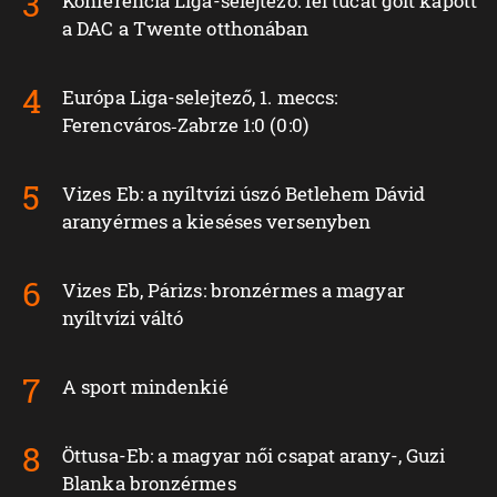
Konferencia Liga-selejtező: fél tucat gólt kapott
a DAC a Twente otthonában
Európa Liga-selejtező, 1. meccs:
Ferencváros‑Zabrze 1:0 (0:0)
Vizes Eb: a nyíltvízi úszó Betlehem Dávid
aranyérmes a kieséses versenyben
Vizes Eb, Párizs: bronzérmes a magyar
nyíltvízi váltó
A sport mindenkié
Öttusa-Eb: a magyar női csapat arany-, Guzi
Blanka bronzérmes