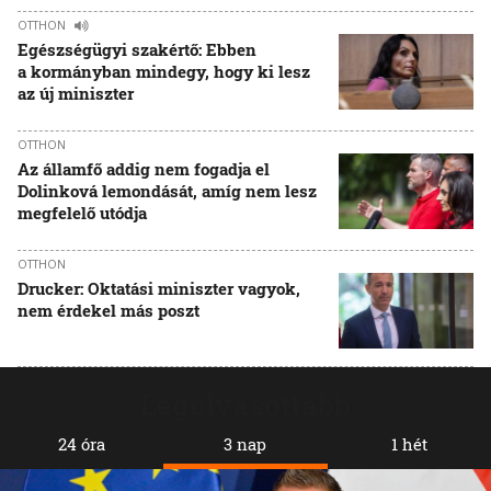
OTTHON
Egészségügyi szakértő: Ebben
a kormányban mindegy, hogy ki lesz
az új miniszter
OTTHON
Az államfő addig nem fogadja el
Dolinková lemondását, amíg nem lesz
megfelelő utódja
OTTHON
Drucker: Oktatási miniszter vagyok,
nem érdekel más poszt
Legolvasottabb
24 óra
3 nap
1 hét