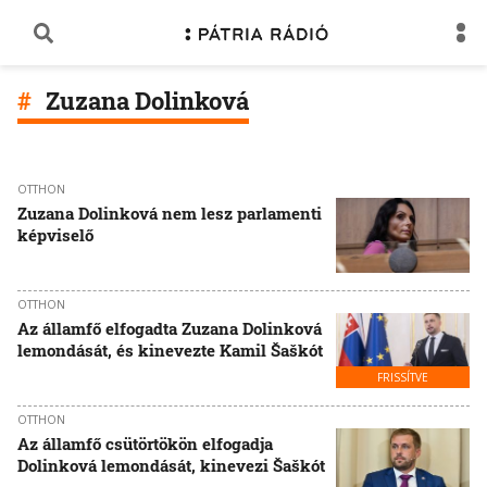
Zuzana Dolinková
OTTHON
Zuzana Dolinková nem lesz parlamenti
képviselő
OTTHON
Az államfő elfogadta Zuzana Dolinková
lemondását, és kinevezte Kamil Šaškót
FRISSÍTVE
OTTHON
Az államfő csütörtökön elfogadja
Dolinková lemondását, kinevezi Šaškót