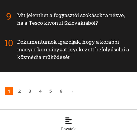
Mit jelenthet a fogyasztói szokásokra nézve,
ha a Tesco kivonul Szlovákiából?
Dokumentumok igazolják, hogy a korábbi
magyar kormányzat igyekezett befolyásolni a
közmédia működését
1
2
3
4
5
6
→
Rovatok