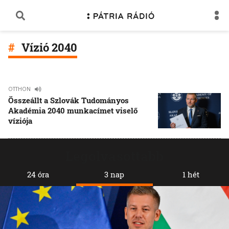
Vízió 2040
OTTHON
Összeállt a Szlovák Tudományos
Akadémia 2040 munkacímet viselő
víziója
Legolvasottabb
24 óra
3 nap
1 hét