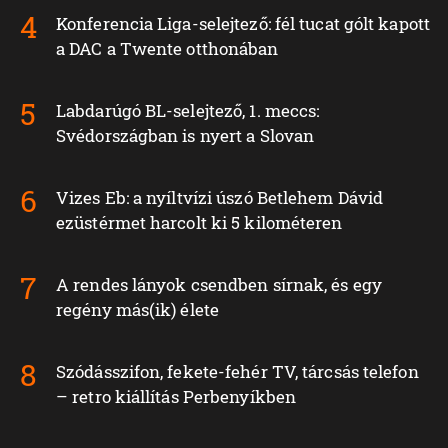
Konferencia Liga-selejtező: fél tucat gólt kapott
a DAC a Twente otthonában
Labdarúgó BL-selejtező, 1. meccs:
Svédországban is nyert a Slovan
Vizes Eb: a nyíltvízi úszó Betlehem Dávid
ezüstérmet harcolt ki 5 kilométeren
A rendes lányok csendben sírnak, és egy
regény más(ik) élete
Szódásszifon, fekete-fehér TV, tárcsás telefon
– retro kiállítás Perbenyíkben