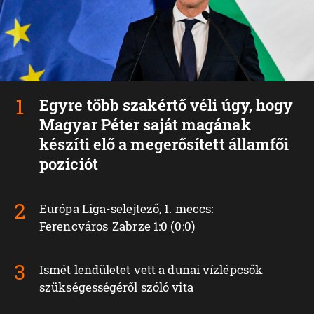
Egyre több szakértő véli úgy, hogy
Magyar Péter saját magának
készíti elő a megerősített államfői
pozíciót
Európa Liga-selejtező, 1. meccs:
Ferencváros‑Zabrze 1:0 (0:0)
Ismét lendületet vett a dunai vízlépcsők
szükségességéről szóló vita