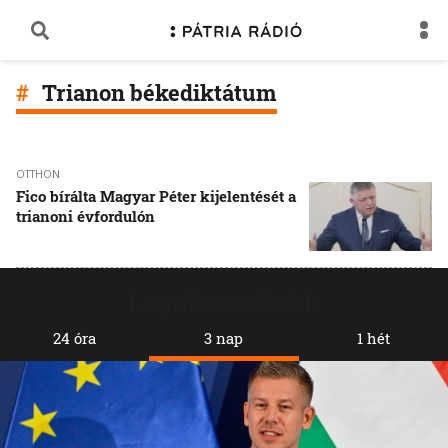
Trianon békediktátum
OTTHON
Fico bírálta Magyar Péter kijelentését a
trianoni évfordulón
Legolvasottabb
24 óra
3 nap
1 hét