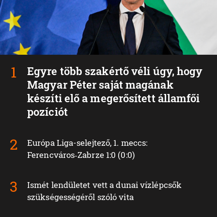
Egyre több szakértő véli úgy, hogy
Magyar Péter saját magának
készíti elő a megerősített államfői
pozíciót
Európa Liga-selejtező, 1. meccs:
Ferencváros‑Zabrze 1:0 (0:0)
Ismét lendületet vett a dunai vízlépcsők
szükségességéről szóló vita