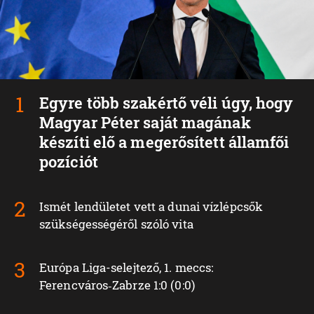
Egyre több szakértő véli úgy, hogy
Magyar Péter saját magának
készíti elő a megerősített államfői
pozíciót
Ismét lendületet vett a dunai vízlépcsők
szükségességéről szóló vita
Európa Liga-selejtező, 1. meccs:
Ferencváros‑Zabrze 1:0 (0:0)