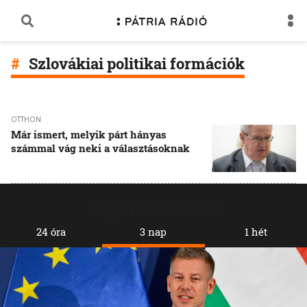
Szlovákiai politikai formációk
OTTHON
Már ismert, melyik párt hányas
számmal vág neki a választásoknak
Legolvasottabb
24 óra
3 nap
1 hét