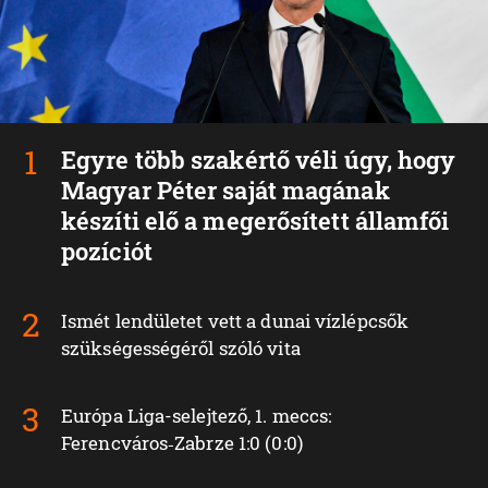
Egyre több szakértő véli úgy, hogy
Magyar Péter saját magának
készíti elő a megerősített államfői
pozíciót
Ismét lendületet vett a dunai vízlépcsők
szükségességéről szóló vita
Európa Liga-selejtező, 1. meccs:
Ferencváros‑Zabrze 1:0 (0:0)