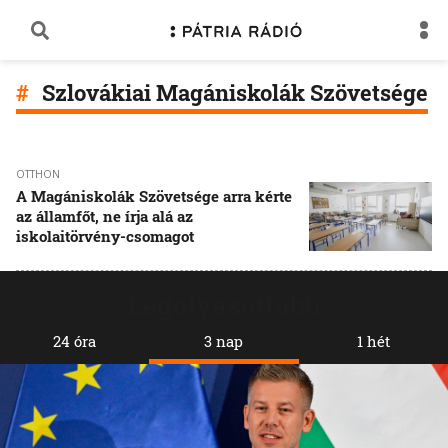
Szlovákiai Magániskolák Szövetsége
OTTHON
A Magániskolák Szövetsége arra kérte
az államfőt, ne írja alá az
iskolaitörvény-csomagot
Legolvasottabb
24 óra
3 nap
1 hét