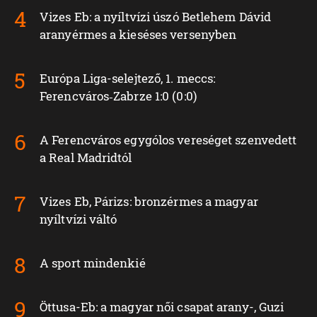
Vizes Eb: a nyíltvízi úszó Betlehem Dávid
aranyérmes a kieséses versenyben
Európa Liga-selejtező, 1. meccs:
Ferencváros‑Zabrze 1:0 (0:0)
A Ferencváros egygólos vereséget szenvedett
a Real Madridtól
Vizes Eb, Párizs: bronzérmes a magyar
nyíltvízi váltó
A sport mindenkié
Öttusa-Eb: a magyar női csapat arany-, Guzi