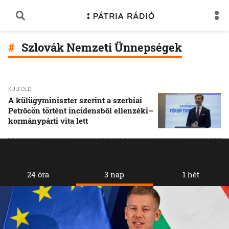
Szlovák Nemzeti Ünnepségek
KÜLFÖLD
A külügyminiszter szerint a szerbiai
Petrőcön történt incidensből ellenzéki–
kormánypárti vita lett
Legolvasottabb
24 óra
3 nap
1 hét