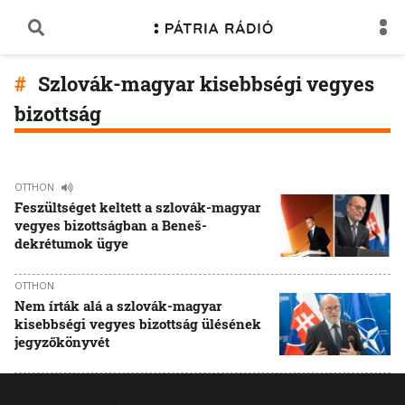
Szlovák-magyar kisebbségi vegyes
bizottság
OTTHON
Feszültséget keltett a szlovák-magyar
vegyes bizottságban a Beneš-
dekrétumok ügye
OTTHON
Nem írták alá a szlovák-magyar
kisebbségi vegyes bizottság ülésének
jegyzőkönyvét
Legolvasottabb