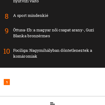
nyíltvízi váltó
A sport mindenkié
Öttusa-Eb: a magyar női csapat arany-, Guzi
Blanka bronzérmes
Fociliga: Nagymihályban döntetleneztek a
komáromiak
1