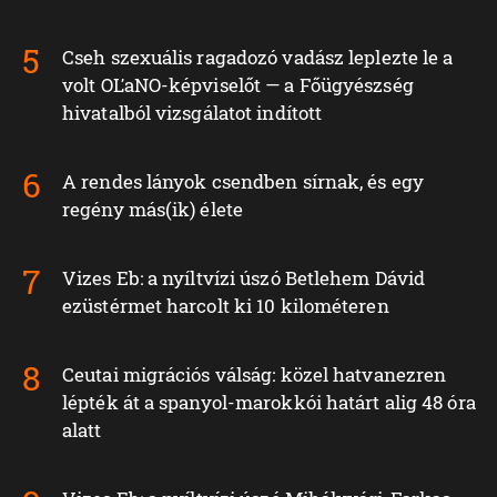
Cseh szexuális ragadozó vadász leplezte le a
volt OĽaNO-képviselőt — a Főügyészség
hivatalból vizsgálatot indított
A rendes lányok csendben sírnak, és egy
regény más(ik) élete
Vizes Eb: a nyíltvízi úszó Betlehem Dávid
ezüstérmet harcolt ki 10 kilométeren
Ceutai migrációs válság: közel hatvanezren
lépték át a spanyol-marokkói határt alig 48 óra
alatt