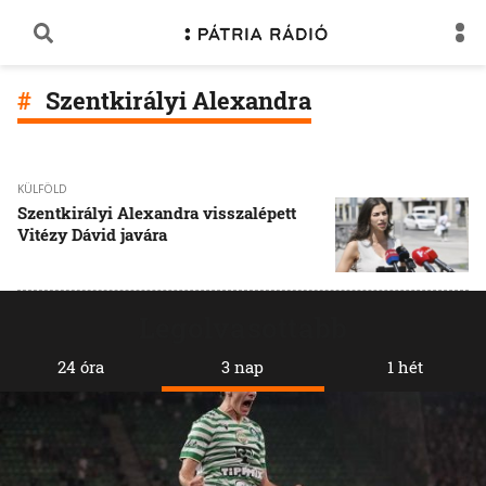
Szentkirályi Alexandra
KÜLFÖLD
Szentkirályi Alexandra visszalépett
Vitézy Dávid javára
Legolvasottabb
24 óra
3 nap
1 hét