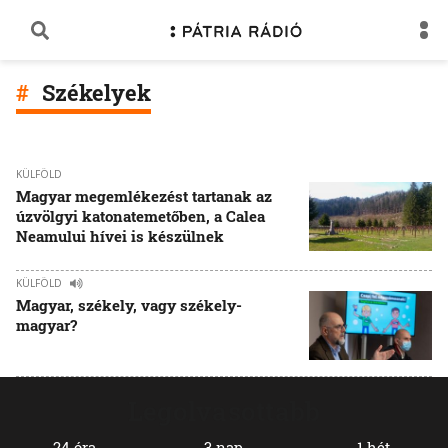
Székelyek
KÜLFÖLD
Magyar megemlékezést tartanak az
úzvölgyi katonatemetőben, a Calea
Neamului hívei is készülnek
KÜLFÖLD
Magyar, székely, vagy székely-
magyar?
Legolvasottabb
24 óra
3 nap
1 hét