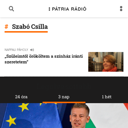
Szabó Csilla
NAPPALI PÁHOLY
„Szüleimtől örököltem a színház iránti
szeretetem”
Legolvasottabb
24 óra
3 nap
1 hét