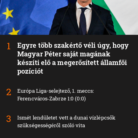
Egyre több szakértő véli úgy, hogy
Magyar Péter saját magának
készíti elő a megerősített államfői
pozíciót
Európa Liga-selejtező, 1. meccs:
Ferencváros‑Zabrze 1:0 (0:0)
Ismét lendületet vett a dunai vízlépcsők
szükségességéről szóló vita