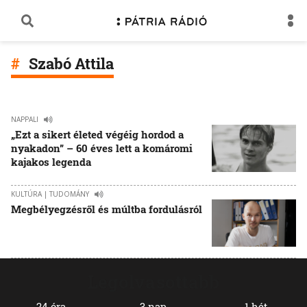
Szabó Attila
NAPPALI
„Ezt a sikert életed végéig hordod a
nyakadon” – 60 éves lett a komáromi
kajakos legenda
KULTÚRA | TUDOMÁNY
Megbélyegzésről és múltba fordulásról
Legolvasottabb
24 óra
3 nap
1 hét