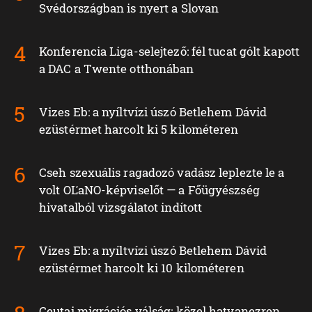
Svédországban is nyert a Slovan
Konferencia Liga-selejtező: fél tucat gólt kapott
a DAC a Twente otthonában
Vizes Eb: a nyíltvízi úszó Betlehem Dávid
ezüstérmet harcolt ki 5 kilométeren
Cseh szexuális ragadozó vadász leplezte le a
volt OĽaNO-képviselőt — a Főügyészség
hivatalból vizsgálatot indított
Vizes Eb: a nyíltvízi úszó Betlehem Dávid
ezüstérmet harcolt ki 10 kilométeren
Ceutai migrációs válság: közel hatvanezren