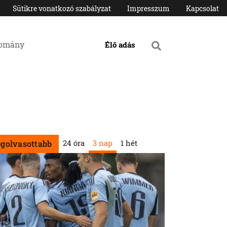
Sütikre vonatkozó szabályzat
Impresszum
Kapcsolat
domány
Élő adás
24 óra
3 nap
1 hét
egolvasottabb