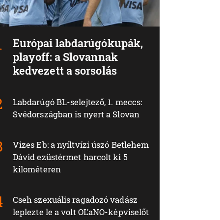
Európai labdarúgókupák,
playoff: a Slovannak
kedvezett a sorsolás
Labdarúgó BL-selejtező, 1. meccs:
Svédországban is nyert a Slovan
Vizes Eb: a nyíltvízi úszó Betlehem
Dávid ezüstérmet harcolt ki 5
kilométeren
Cseh szexuális ragadozó vadász
leplezte le a volt OĽaNO-képviselőt