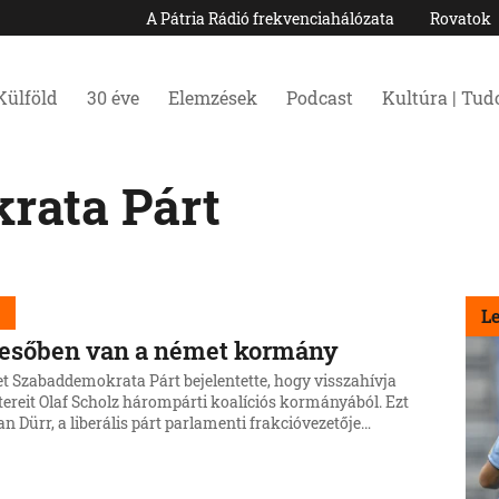
A Pátria Rádió frekvenciahálózata
Rovatok
Külföld
30 éve
Elemzések
Podcast
Kultúra | Tu
rata Párt
d
L
tesőben van a német kormány
t Szabaddemokrata Párt bejelentette, hogy visszahívja
tereit Olaf Scholz hárompárti koalíciós kormányából. Ezt
an Dürr, a liberális párt parlamenti frakcióvezetője
.