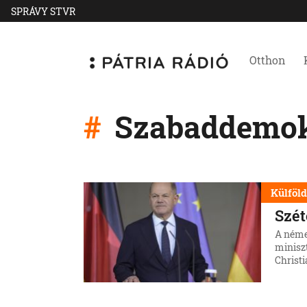
SPRÁVY STVR
Otthon
Szabaddemok
Külföl
Szé
A néme
minisz
Christi
közölte