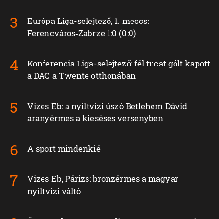
Európa Liga-selejtező, 1. meccs:
Ferencváros‑Zabrze 1:0 (0:0)
Konferencia Liga-selejtező: fél tucat gólt kapott
a DAC a Twente otthonában
Vizes Eb: a nyíltvízi úszó Betlehem Dávid
aranyérmes a kieséses versenyben
A sport mindenkié
Vizes Eb, Párizs: bronzérmes a magyar
nyíltvízi váltó