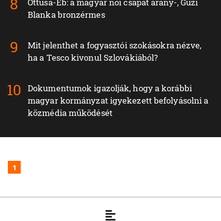
Öttusa-Eb: a magyar női csapat arany-, Guzi
Blanka bronzérmes
Mit jelenthet a fogyasztói szokásokra nézve,
ha a Tesco kivonul Szlovákiából?
Dokumentumok igazolják, hogy a korábbi
magyar kormányzat igyekezett befolyásolni a
közmédia működését
1