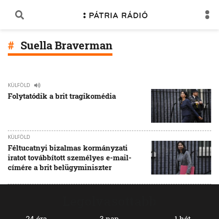
Suella Braverman
KÜLFÖLD
Folytatódik a brit tragikomédia
KÜLFÖLD
Féltucatnyi bizalmas kormányzati
iratot továbbított személyes e-mail-
címére a brit belügyminiszter
Legolvasottabb
24 óra
3 nap
1 hét