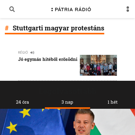
Stuttgarti magyar protestáns
RÉGIÓ
Jó egymás hitéből erősödni
Legolvasottabb
24 óra
3 nap
1 hét