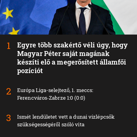
Egyre több szakértő véli úgy, hogy
Magyar Péter saját magának
készíti elő a megerősített államfői
pozíciót
Európa Liga-selejtező, 1. meccs:
Ferencváros‑Zabrze 1:0 (0:0)
Ismét lendületet vett a dunai vízlépcsők
szükségességéről szóló vita