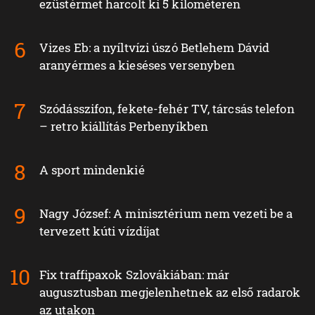
ezüstérmet harcolt ki 5 kilométeren
Vizes Eb: a nyíltvízi úszó Betlehem Dávid
aranyérmes a kieséses versenyben
Szódásszifon, fekete-fehér TV, tárcsás telefon
– retro kiállítás Perbenyíkben
A sport mindenkié
Nagy József: A minisztérium nem vezeti be a
tervezett kúti vízdíjat
Fix traffipaxok Szlovákiában: már
augusztusban megjelenhetnek az első radarok
az utakon