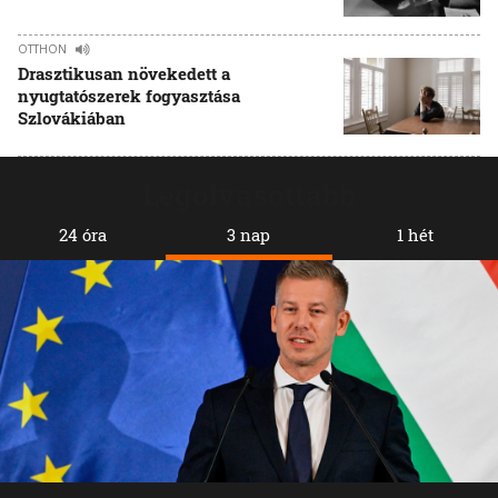
OTTHON
Drasztikusan növekedett a
nyugtatószerek fogyasztása
Szlovákiában
Legolvasottabb
24 óra
3 nap
1 hét