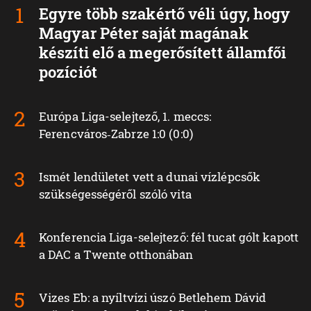
Egyre több szakértő véli úgy, hogy
Magyar Péter saját magának
készíti elő a megerősített államfői
pozíciót
Európa Liga-selejtező, 1. meccs:
Ferencváros‑Zabrze 1:0 (0:0)
Ismét lendületet vett a dunai vízlépcsők
szükségességéről szóló vita
Konferencia Liga-selejtező: fél tucat gólt kapott
a DAC a Twente otthonában
Vizes Eb: a nyíltvízi úszó Betlehem Dávid