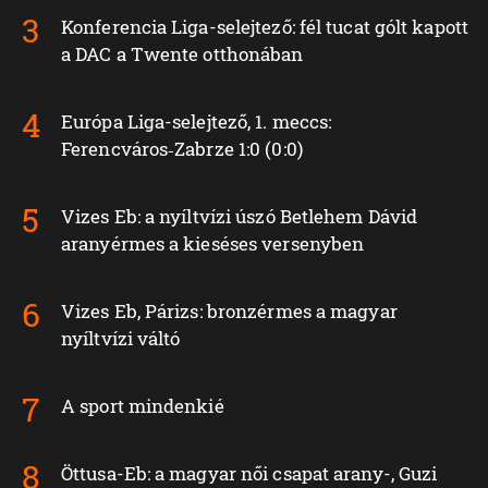
Konferencia Liga-selejtező: fél tucat gólt kapott
a DAC a Twente otthonában
Európa Liga-selejtező, 1. meccs:
Ferencváros‑Zabrze 1:0 (0:0)
Vizes Eb: a nyíltvízi úszó Betlehem Dávid
aranyérmes a kieséses versenyben
Vizes Eb, Párizs: bronzérmes a magyar
nyíltvízi váltó
A sport mindenkié
Öttusa-Eb: a magyar női csapat arany-, Guzi