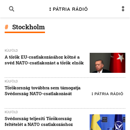
Stockholm
KÜLFÖLD
A török EU-csatlakozásához kötné a
svéd NATO-csatlakozást a török elnök
KÜLFÖLD
Törökország továbbra sem támogatja
Svédország NATO-csatlakozását
KÜLFÖLD
Svédország teljesíti Törökország
feltételét a NATO csatlakozáshoz