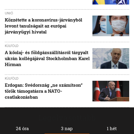
UNIÓ
Közzétette a koronavírus-járványból
levont tanulságait az európai
járványügyi hivatal
KÜLFÖLD
A kőolaj- és földgázszállításról tárgyalt
ukrán kollégájával Stockholmban Karel
Hirman
KÜLFÖLD
Erdogan: Svédország „ne számítson“
török támogatásra a NATO-
csatlakozásban
Legolvasottabb
24 óra
3 nap
1 hét