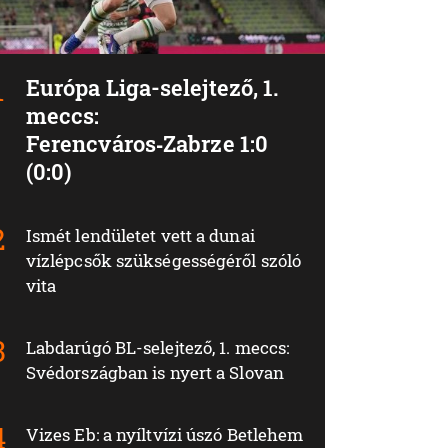
Európa Liga-selejtező, 1.
meccs:
Ferencváros‑Zabrze 1:0
(0:0)
Ismét lendületet vett a dunai
vízlépcsők szükségességéről szóló
vita
Labdarúgó BL-selejtező, 1. meccs:
Svédországban is nyert a Slovan
Vizes Eb: a nyíltvízi úszó Betlehem