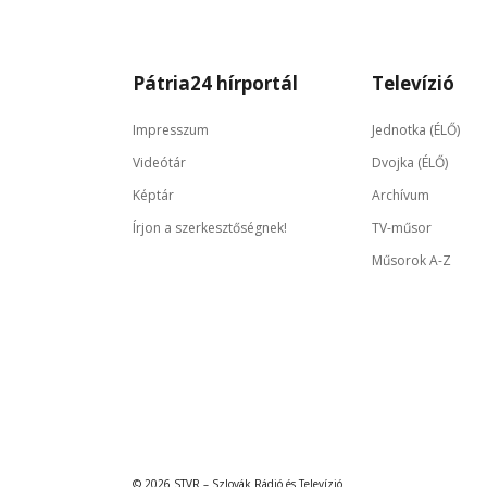
Pátria24 hírportál
Televízió
Impresszum
Jednotka (ÉLŐ)
Videótár
Dvojka (ÉLŐ)
Képtár
Archívum
Írjon a szerkesztőségnek!
TV-műsor
Műsorok A-Z
© 2026 STVR – Szlovák Rádió és Televízió