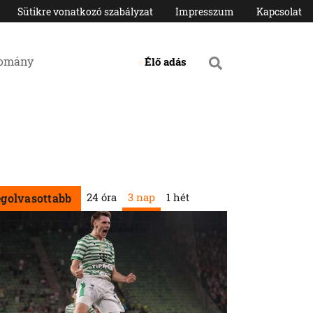
Sütikre vonatkozó szabályzat
Impresszum
Kapcsolat
domány
Élő adás
24 óra
3 nap
1 hét
egolvasottabb