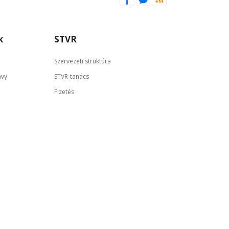
k
STVR
Szervezeti struktúra
ávy
STVR-tanács
Fizetés