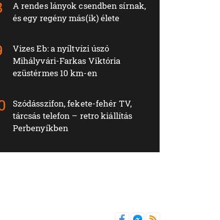
A rendes lányok csendben sírnak,
és egy regény más(ik) élete
Vizes Eb: a nyíltvízi úszó
Mihályvári-Farkas Viktória
ezüstérmes 10 km-en
Szódásszifon, fekete-fehér TV,
tárcsás telefon – retro kiállítás
Perbenyíkben