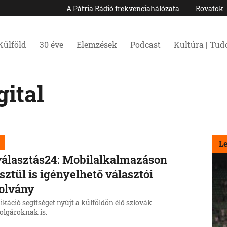
A Pátria Rádió frekvenciahálózata
Rovatok
Külföld
30 éve
Elemzések
Podcast
Kultúra | Tu
ital
L
álasztás24: Mobilalkalmazáson
sztül is igényelhető választói
olvány
ikáció segítséget nyújt a külföldön élő szlovák
olgároknak is.