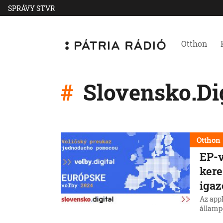
SPRÁVY STVR
Otthon
Slovensko.Dig
Otthon
EP-v
kere
igaz
Az appl
államp