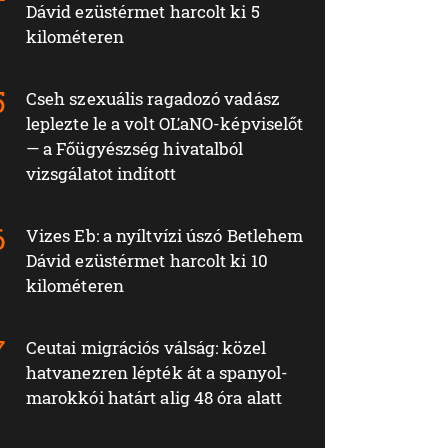
Dávid ezüstérmet harcolt ki 5
kilométeren
Cseh szexuális ragadozó vadász
leplezte le a volt OĽaNO-képviselőt
— a Főügyészség hivatalból
vizsgálatot indított
Vizes Eb: a nyíltvízi úszó Betlehem
Dávid ezüstérmet harcolt ki 10
kilométeren
Ceutai migrációs válság: közel
hatvanezren lépték át a spanyol-
marokkói határt alig 48 óra alatt