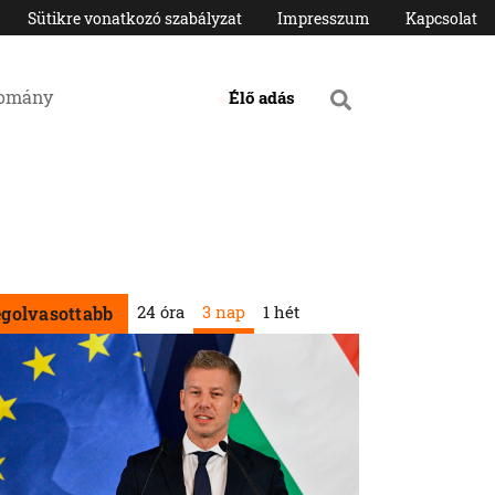
Sütikre vonatkozó szabályzat
Impresszum
Kapcsolat
domány
Élő adás
24 óra
3 nap
1 hét
egolvasottabb