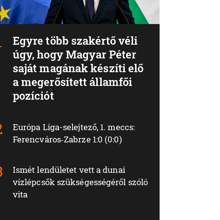
Egyre több szakértő véli
úgy, hogy Magyar Péter
saját magának készíti elő
a megerősített államfői
pozíciót
Európa Liga-selejtező, 1. meccs:
Ferencváros‑Zabrze 1:0 (0:0)
Ismét lendületet vett a dunai
vízlépcsők szükségességéről szóló
vita