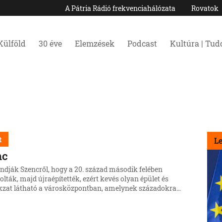
A Pátria Rádió frekvenciahálózata
Rovatok
Külföld
30 éve
Elemzések
Podcast
Kultúra | Tu
t
L
nc
ndják Szencről, hogy a 20. század második felében
lták, majd újraépítették, ezért kevés olyan épület és
zat látható a városközpontban, amelynek századokra
nyúló történelme van.