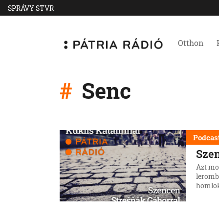
SPRÁVY STVR
Otthon
Senc
Podcas
Sze
Azt mo
lerombo
homlok
vissza