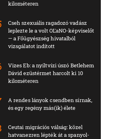
kilométeren
Cseh szexuális ragadozó vadász
leplezte le a volt OĽaNO-képviselőt
— a Főügyészség hivatalból
vizsgálatot indított
Vizes Eb: a nyíltvízi úszó Betlehem
Dávid ezüstérmet harcolt ki 10
kilométeren
A rendes lányok csendben sírnak,
és egy regény más(ik) élete
Ceutai migrációs válság: közel
hatvanezren lépték át a spanyol-