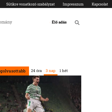
Sütikre vonatkozó szabályzat
Impresszum
Kapcsolat
domány
Élő adás
24 óra
3 nap
1 hét
egolvasottabb