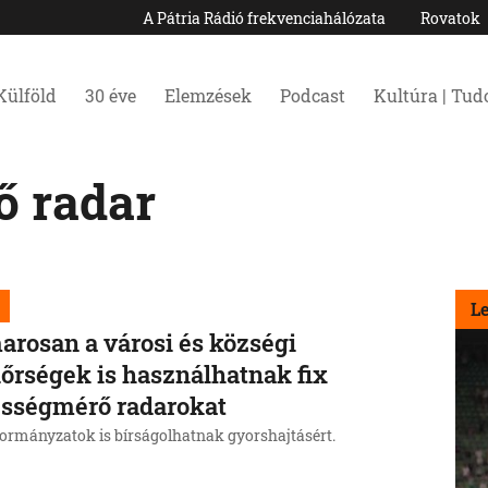
A Pátria Rádió frekvenciahálózata
Rovatok
Külföld
30 éve
Elemzések
Podcast
Kultúra | Tu
 radar
L
rosan a városi és községi
őrségek is használhatnak fix
sségmérő radarokat
ormányzatok is bírságolhatnak gyorshajtásért.