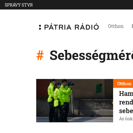
SPRÁVY STVR
Otthon
Sebességmérő
Otthon
Hama
rend
sebe
Az önk