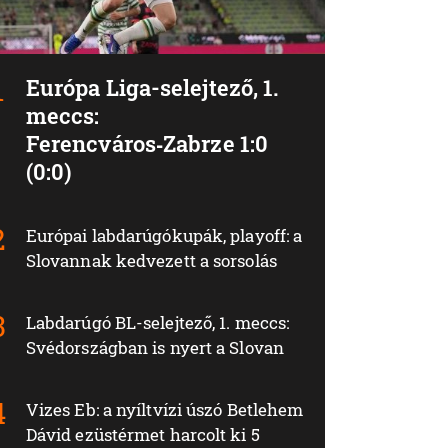
Európa Liga-selejtező, 1.
meccs:
Ferencváros‑Zabrze 1:0
(0:0)
Európai labdarúgókupák, playoff: a
Slovannak kedvezett a sorsolás
Labdarúgó BL-selejtező, 1. meccs:
Svédországban is nyert a Slovan
Vizes Eb: a nyíltvízi úszó Betlehem
Dávid ezüstérmet harcolt ki 5