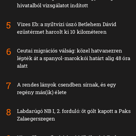
hivatalból vizsgálatot indított
Vizes Eb: a nyíltvízi úszó Betlehem Dávid
ezüstérmet harcolt ki 10 kilométeren
Ceutai migrációs válság: közel hatvanezren
lépték át a spanyol-marokkói határt alig 48 óra
alatt
A rendes lányok csendben sírnak, és egy
regény más(ik) élete
Labdarúgó NB I, 2. forduló: öt gólt kapott a Paks
Zalaegerszegen