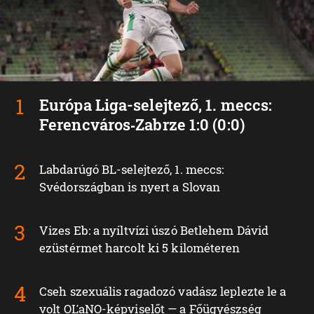
Európa Liga-selejtező, 1. meccs:
Ferencváros‑Zabrze 1:0 (0:0)
Labdarúgó BL-selejtező, 1. meccs:
Svédországban is nyert a Slovan
Vizes Eb: a nyíltvízi úszó Betlehem Dávid
ezüstérmet harcolt ki 5 kilométeren
Cseh szexuális ragadozó vadász leplezte le a
volt OĽaNO-képviselőt — a Főügyészség