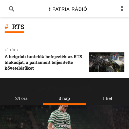
RTS
KÜLFÖLD
A belgrádi tüntetők befejezték az RTS
blokádját, a parlament teljesítette
követelésüket
Legolvasottabb
24 óra
3 nap
1 hét