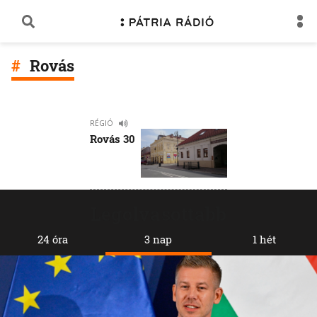
Rovás
RÉGIÓ
Rovás 30
Legolvasottabb
24 óra
3 nap
1 hét