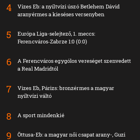
Vizes Eb: a nyíltvízi úszó Betlehem Dávid
aranyérmes a kieséses versenyben
Európa Liga-selejtező, 1. meccs:
Ferencváros‑Zabrze 1:0 (0:0)
A Ferencváros egygólos vereséget szenvedett
a Real Madridtól
Vizes Eb, Párizs: bronzérmes a magyar
nyíltvízi váltó
A sport mindenkié
Öttusa-Eb: a magyar női csapat arany-, Guzi