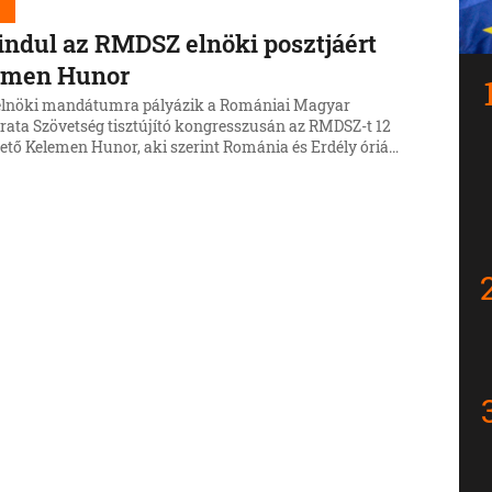
d
indul az RMDSZ elnöki posztjáért
emen Hunor
elnöki mandátumra pályázik a Romániai Magyar
ata Szövetség tisztújító kongresszusán az RMDSZ-t 12
ető Kelemen Hunor, aki szerint Románia és Erdély óriási
lőtt áll, az évtized végéig eddig példátlan fejlesztési
áll a közösség rendelkezésére.