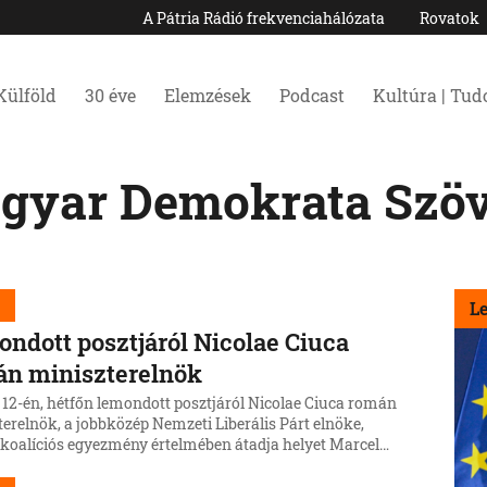
A Pátria Rádió frekvenciahálózata
Rovatok
Külföld
30 éve
Elemzések
Podcast
Kultúra | Tu
gyar Demokrata Szöv
d
L
ndott posztjáról Nicolae Ciuca
án miniszterelnök
 12-én, hétfőn lemondott posztjáról Nicolae Ciuca román
erelnök, a jobbközép Nemzeti Liberális Párt elnöke,
 koalíciós egyezmény értelmében átadja helyet Marcel
unak, a Szociáldemokrata párt elnökének.