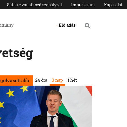
Sütikre vonatkozó szabályzat
Impresszum
Kapcsolat
domány
Élő adás
etség
24 óra
3 nap
1 hét
egolvasottabb