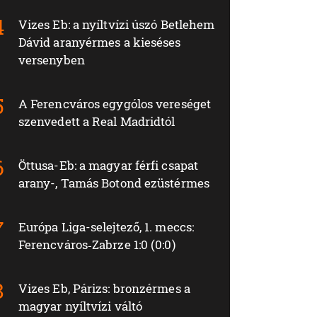
Vizes Eb: a nyíltvízi úszó Betlehem
Dávid aranyérmes a kieséses
versenyben
A Ferencváros egygólos vereséget
szenvedett a Real Madridtól
Öttusa-Eb: a magyar férfi csapat
arany-, Tamás Botond ezüstérmes
Európa Liga-selejtező, 1. meccs:
Ferencváros‑Zabrze 1:0 (0:0)
Vizes Eb, Párizs: bronzérmes a
magyar nyíltvízi váltó