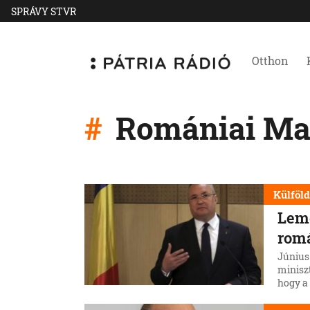
SPRÁVY STVR
Otthon
Romániai Ma
Külföl
Lemo
rom
Június
miniszt
hogy a
Ciolac