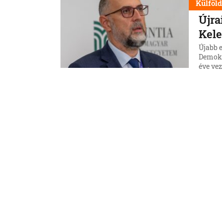
Külföl
Újra
Kel
Újabb 
Demokr
éve vez
ugrás e
forrás 