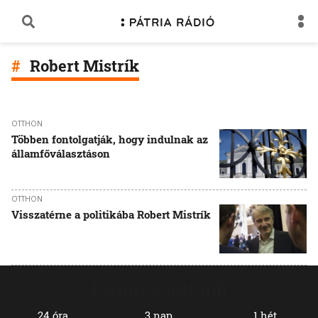
Robert Mistrík
OTTHON
Többen fontolgatják, hogy indulnak az
államfőválasztáson
OTTHON
Visszatérne a politikába Robert Mistrík
Legolvasottabb
24 óra
3 nap
1 hét