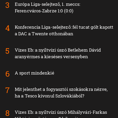
Európa Liga-selejtező, 1. meccs:
Ferencváros‑Zabrze 1:0 (0:0)
Konferencia Liga-selejtező: fél tucat gólt kapott
a DAC a Twente otthonában
Vizes Eb: a nyíltvízi úszó Betlehem Dávid
aranyérmes a kieséses versenyben
A sport mindenkié
Mit jelenthet a fogyasztói szokásokra nézve,
ha a Tesco kivonul Szlovákiából?
Vizes Eb: a nyíltvízi úszó Mihályvári-Farkas