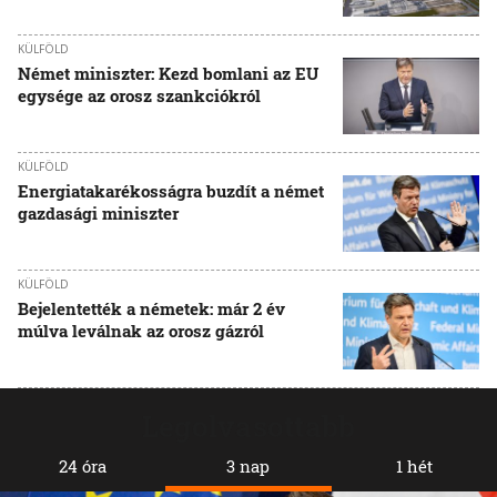
KÜLFÖLD
Német miniszter: Kezd bomlani az EU
egysége az orosz szankciókról
KÜLFÖLD
Energiatakarékosságra buzdít a német
gazdasági miniszter
KÜLFÖLD
Bejelentették a németek: már 2 év
múlva leválnak az orosz gázról
Legolvasottabb
24 óra
3 nap
1 hét