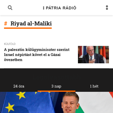
Riyad al-Maliki
KÜLFÖLD
A palesztin külügyminiszter szerint
Izrael népirtást követ el a Gázai
övezetben
Legolvasottabb
24 óra
3 nap
1 hét