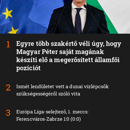
Egyre több szakértő véli úgy, hogy
Magyar Péter saját magának
készíti elő a megerősített államfői
pozíciót
Ismét lendületet vett a dunai vízlépcsők
szükségességéről szóló vita
Európa Liga-selejtező, 1. meccs:
Ferencváros‑Zabrze 1:0 (0:0)