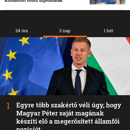
kiutasított orosz diplomaták
Legolvasottabb
24 óra
3 nap
1 hét
Egyre több szakértő véli úgy, hogy
Magyar Péter saját magának
készíti elő a megerősített államfői
pozíciót