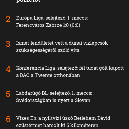
Európa Liga-selejtező, 1. meccs:
Ferencváros‑Zabrze 1:0 (0:0)
Ismét lendületet vett a dunai vízlépcsők
szükségességéről szóló vita
Konferencia Liga-selejtező: fél tucat gólt kapott
a DAC a Twente otthonában
Labdarúgó BL-selejtező, 1. meccs:
Svédországban is nyert a Slovan
Vizes Eb: a nyíltvízi úszó Betlehem Dávid
ezüstérmet harcolt ki 5 kilométeren