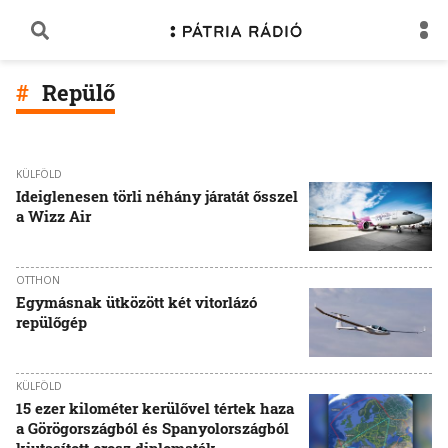
Repülő
KÜLFÖLD
Ideiglenesen törli néhány járatát ősszel
a Wizz Air
OTTHON
Egymásnak ütközött két vitorlázó
repülőgép
KÜLFÖLD
15 ezer kilométer kerülővel tértek haza
a Görögországból és Spanyolországból